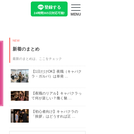
登録する
24時間365日
対応可能!
MENU
NEW
新着のまとめ
最新のまとめは、ここをチェック
【1日だけOK】夜職（キャバク
ラ・ガルバ）は単発 …
【夜職のリアル】キャバクラっ
て何が楽しい？働く魅 …
【初心者向け】キャバクラの
「挨拶」はどうすれば正 …