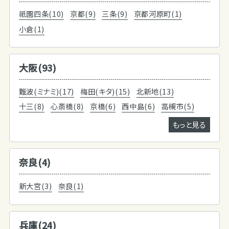
祇園四条(10)
京都(9)
三条(9)
京都河原町(1)
小倉(1)
大阪(93)
難波(ミナミ)(17)
梅田(キタ)(15)
北新地(13)
十三(8)
心斎橋(8)
京橋(6)
西中島(6)
高槻市(5)
もっと見る
奈良(4)
新大宮(3)
奈良(1)
兵庫(24)