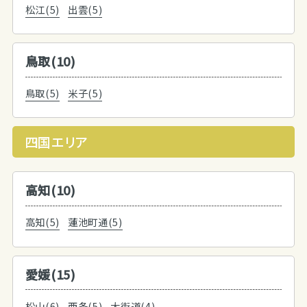
松江(5)
出雲(5)
鳥取(10)
鳥取(5)
米子(5)
四国エリア
高知(10)
高知(5)
蓮池町通(5)
愛媛(15)
松山(6)
西条(5)
大街道(4)