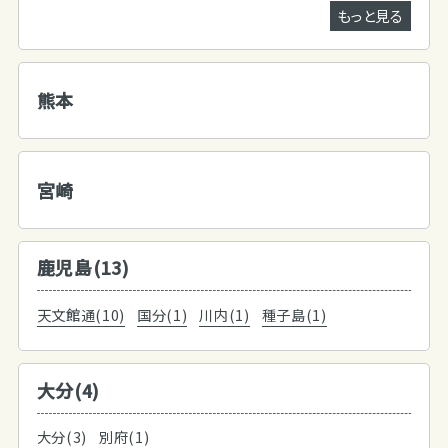
もっと見る
熊本
宮崎
鹿児島(13)
天文館通(10)
国分(1)
川内(1)
種子島(1)
大分(4)
大分(3)
別府(1)