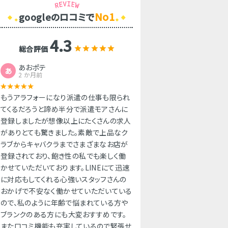
No1
googleのロコミで
4.3
総合評価
あおポテ
あ
2 か月前
もうアラフォーになり派遣の仕事も限られ
てくるだろうと諦め半分で派遣モアさんに
登録しましたが想像以上にたくさんの求人
がありとても驚きました。素敵で上品なク
ラブからキャバクラまでさまざまなお店が
登録されており、飽き性の私でも楽しく働
かせていただいております。LINEにて迅速
に対応もしてくれる心強いスタッフさんの
おかげで不安なく働かせていただいている
ので、私のように年齢で悩まれている方や
ブランクのある方にも大変おすすめです。
また口コミ機能も充実しているので緊張せ