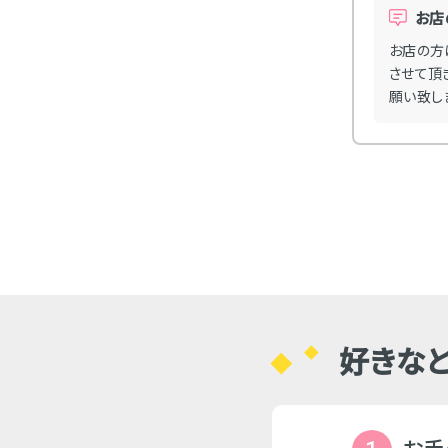
★★★☆☆
お店
さん感じがよく働きやすいです。説明もきちんとして
お店の方
の方は頭の回転も早く仕事のできる方といった感じ。
させて頂
ろうと声をか…
願い致し
好きなと