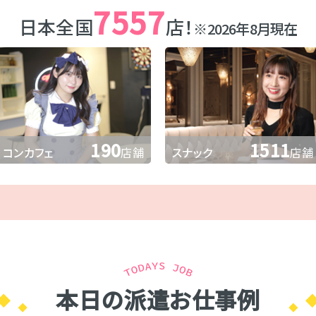
7557
日本全国
店！
※2026年8月現在
190
1511
コンカフェ
店舗
スナック
店舗
本日の派遣お仕事例