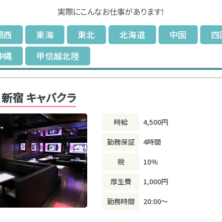
実際にこんなお仕事があります！
関西
東海
東北
北海道
中国
四
沖縄
甲信越北陸
 新宿 キャバクラ
時給
4,500円
勤務保証
4時間
税
10%
厚生費
1,000円
勤務時間
20:00～