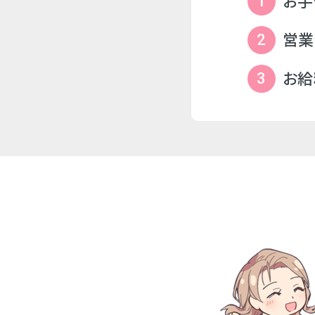
お手
1
営業
2
お給
3