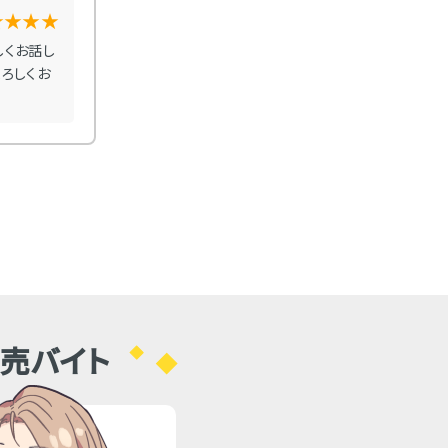
★★★★
お店の口コミ
しくお話し
数ヶ月振りに、お邪魔をしました。黒服さん達もキャ
ろしくお
リンクバックも付くから、派遣でも積極的にドリンク
気前良くドリンクを出して頂けるお客様が多いので
商売バイト