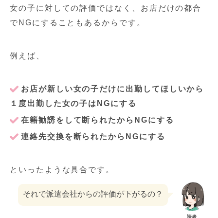
女の子に対しての評価ではなく、お店だけの都合
でNGにすることもあるからです。
例えば、
お店が新しい女の子だけに出勤してほしいから
１度出勤した女の子はNGにする
在籍勧誘をして断られたからNGにする
連絡先交換を断られたからNGにする
といったような具合です。
それで派遣会社からの評価が下がるの？
読者