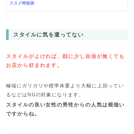
ススメ時短術
スタイルに気を遣ってない
スタイルがよければ、顔に少し自信が無くても
お店から好まれます。
極端にガリガリや標準体重より大幅に上回ってい
るなどはNGの対象になります。
スタイルの良い女性の男性からの人気は根強い
ですからね。