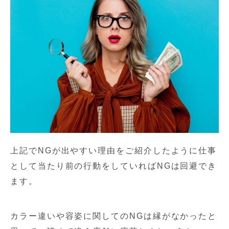
上記でNGが出やすい理由をご紹介したように仕事
として当たり前の行動をしていればNGは回避でき
ます。
カラー違いや容姿に関してのNGは縁がなかったと