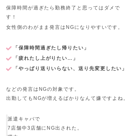
保障時間が過ぎたら勤務終了と思ってはダメで
す！
女性側のわがまま発言はNGになりやすいです。
「保障時間過ぎたし帰りたい」
「疲れたし上がりたい…」
「やっぱり送りいらない、送り先変更したい」
などの発言はNGの対象です。
出勤してもNGが増えるばかりなんて嫌ですよね。
派遣キャバで
7店舗中3店舗にNG出された。