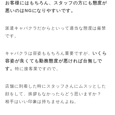
お客様にはもちろん、スタッフの方にも態度が
悪いのはNGになりやすいです。
派遣キャバクラだからといって適当な態度は厳禁
です。
いくら
キャバクラは容姿ももちろん重要ですが、
容姿が良くても勤務態度が悪ければ台無しで
す。
特に接客業ですので。
店舗に到着した時にスタッフさんにムスッとした
顔をして、挨拶もなかったらどう思いますか？
相手はいい印象は持ちませんよね。