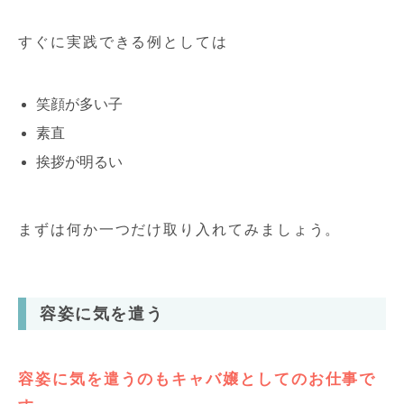
すぐに実践できる例としては
笑顔が多い子
素直
挨拶が明るい
まずは何か一つだけ取り入れてみましょう。
容姿に気を遣う
容姿に気を遣うのもキャバ嬢としてのお仕事で