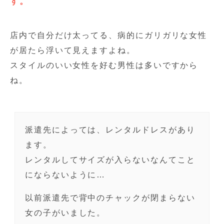
す。
店内で自分だけ太ってる、病的にガリガリな女性
が居たら浮いて見えますよね。
スタイルのいい女性を好む男性は多いですから
ね。
派遣先によっては、レンタルドレスがあり
ます。
レンタルしてサイズが入らないなんてこと
にならないように…
以前派遣先で背中のチャックが閉まらない
女の子がいました。