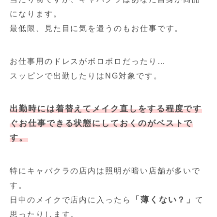
になります。
最低限、見た目に気を遣うのもお仕事です。
お仕事用のドレスがボロボロだったり…
スッピンで出勤したりはNG対象です。
出勤時には着替えてメイク直しをする程度です
ぐお仕事できる状態にしておくのがベストで
す。
特にキャバクラの店内は照明が暗い店舗が多いで
す。
「薄くない？」
日中のメイクで店内に入ったら
て
思ったりします。