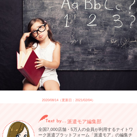
2020/08/14（更新日：2021/02/04）
派遣モア編集部
全国7,000店舗・5万人の会員が利用するナイトワ
ーク派遣プラットフォーム「派遣モア」の編集チ