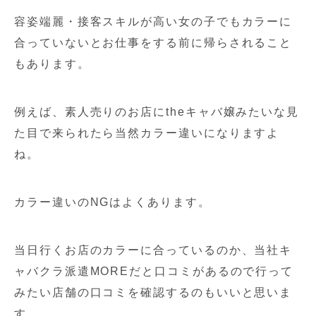
容姿端麗・接客スキルが高い女の子でもカラーに
合っていないとお仕事をする前に帰らされること
もあります。
例えば、素人売りのお店にtheキャバ嬢みたいな見
た目で来られたら当然カラー違いになりますよ
ね。
カラー違いのNGはよくあります。
当日行くお店のカラーに合っているのか、当社キ
ャバクラ派遣MOREだと口コミがあるので行って
みたい店舗の口コミを確認するのもいいと思いま
す。