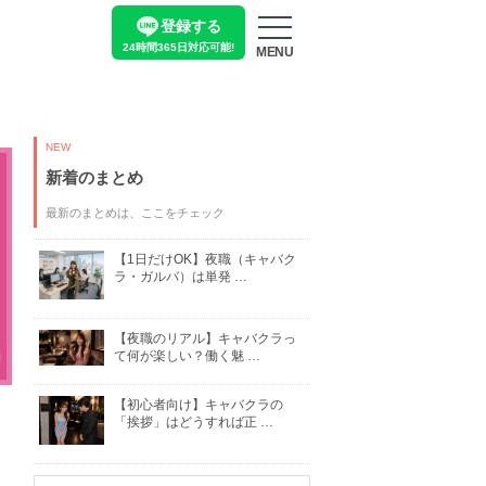
登録する
24時間365日
対応可能!
MENU
NEW
新着のまとめ
最新のまとめは、ここをチェック
【1日だけOK】夜職（キャバク
ラ・ガルバ）は単発 …
【夜職のリアル】キャバクラっ
て何が楽しい？働く魅 …
【初心者向け】キャバクラの
「挨拶」はどうすれば正 …