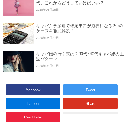
代。これからどうしていけばいい？
2018年05月25日
キャバクラ派遣で確定申告が必要になる2つの
ケースを徹底解説！
2020年03月27日
キャバ嬢の行く末は？30代･40代キャバ嬢の王
道パターン
2020年02月01日
facebook
Tweet
hatebu
Share
Read Later