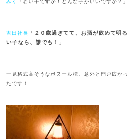
みく
「若い子ですか！どんな子がいいですか？」
２０歳過ぎてて、お酒が飲めて明る
吉田社長
「
い子なら、誰でも！
」
一見格式高そうなボヌール様、意外と門戸広かっ
たです！