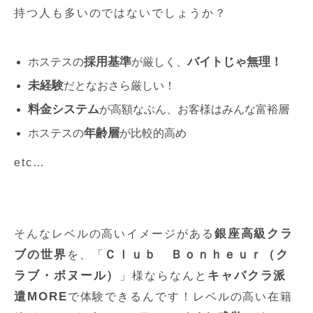
持つ人も多いのではないでしょうか？
採用基準
バイトじゃ無理！
ホステスの
が厳しく、
未経験
だとなおさら厳しい！
料金システム
が高額なぶん、お客様はみんな富裕層
年齢層
ホステスの
が比較的高め
etc…
銀座高級クラ
そんなレベルの高いイメージがある
ブの世界
Ｃｌｕｂ Ｂｏｎｈｅｕｒ（ク
を、「
ラブ・ボヌール）
キャバクラ派
」様ならなんと
遣MORE
で体験できるんです！レベルの高い在籍