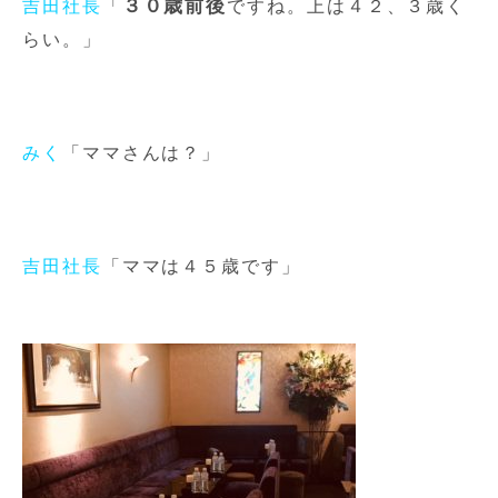
３０歳前後
吉田社長
「
ですね。上は４２、３歳く
らい。」
みく
「ママさんは？」
吉田社長
「ママは４５歳です」