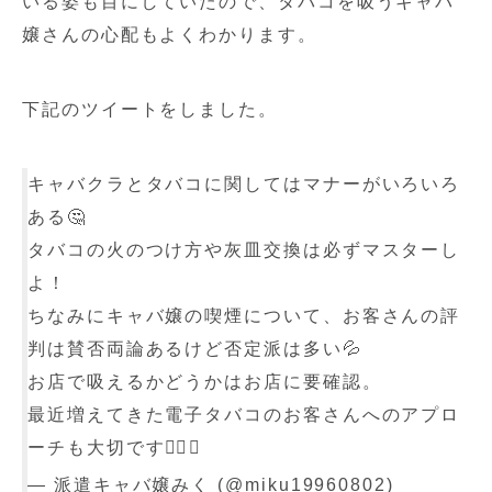
いる姿も目にしていたので、タバコを吸うキャバ
嬢さんの心配もよくわかります。
下記のツイートをしました。
キャバクラとタバコに関してはマナーがいろいろ
ある🤔
タバコの火のつけ方や灰皿交換は必ずマスターし
よ！
ちなみにキャバ嬢の喫煙について、お客さんの評
判は賛否両論あるけど否定派は多い💦
お店で吸えるかどうかはお店に要確認。
最近増えてきた電子タバコのお客さんへのアプロ
ーチも大切です🙆‍♀️✨
— 派遣キャバ嬢みく (@miku19960802)