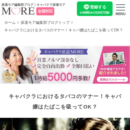
派遣モア編集部ブログ｜キャバクラ派遣モア
登録する
全国対応
24時間365日
対応可能!
MENU
ホーム
派遣モア編集部ブログトップ
キャバクラにおけるタバコのマナー！キャバ嬢はたばこを吸ってOK？
キャバクラにおけるタバコのマナー！キャバ
嬢はたばこを吸ってOK？