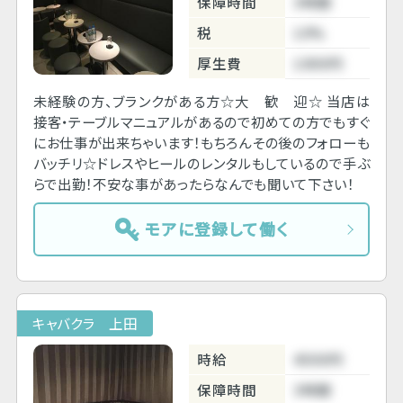
保障時間
3時間
税
10%
厚生費
1000円
未経験の方、ブランクがある方☆大 歓 迎☆ 当店は
接客・テーブルマニュアルがあるので初めての方でもすぐ
にお仕事が出来ちゃいます！もちろんその後のフォローも
バッチリ☆ドレスやヒールのレンタルもしているので手ぶ
らで出勤！不安な事があったらなんでも聞いて下さい！
モアに登録して働く
キャバクラ 上田
時給
4500円
保障時間
3時間