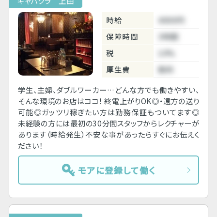
キャバクラ 上田
時給
4000円
保障時間
3時間
税
10%
厚生費
無料
学生、主婦、ダブルワーカー…どんな方でも働きやすい、
そんな環境のお店はココ！ 終電上がりOK◎・遠方の送り
可能◎ガッツリ稼ぎたい方は勤務保証もついてます◎
未経験の方には最初の30分間スタッフからレクチャーが
あります（時給発生）不安な事があったらすぐにお伝えく
ださい！
モアに登録して働く