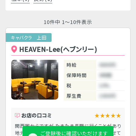
10件中 1～10件表示
キャバクラ 上田
HEAVEN-Lee(ヘブンリー)
時給
4000円
保障時間
4時間
税
10%
厚生費
1000円
お店の口コミ
★★★★★
関西圏からですが たまたま長野に行くことがあり
地元のおともだちに紹介してもらって 勤務させて
ご登録後に確認いただけます