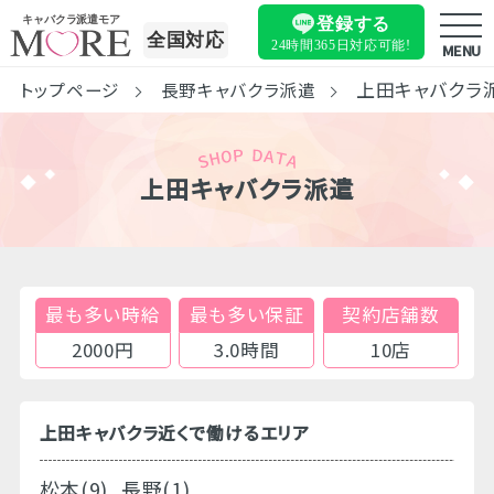
キャバクラ派遣モア
登録する
全国対応
24時間365日
対応可能!
MENU
上田キャバクラ
トップページ
長野キャバクラ派遣
上田キャバクラ派遣
最も多い時給
最も多い保証
契約店舗数
2000円
3.0時間
10店
上田キャバクラ近くで働けるエリア
松本(9)
長野(1)