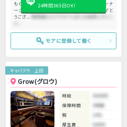
もらいました。 女の子は可愛く 黒服さんやオーナ
24時間365日OK!
ーさんも みんな優しくて良かったです。 ありがと
うござ....
関西圏からですが たまたま長野に行くこ
と....
モアに登録して働く
キャバクラ 上田
Grow(グロウ)
時給
3500円
保障時間
3時間
税
10%
厚生費
500円