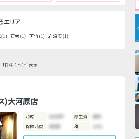
るエリア
(1)
石巻(1)
苦竹(1)
岩沼市(1)
1件中 1～1件表示
エス)大河原店
時給
4000円
厚生費
無料
保障時間
6時間
税
10%