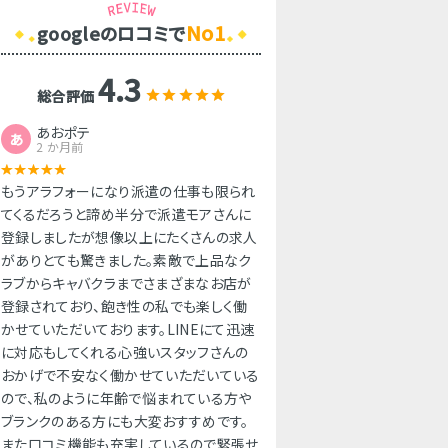
No1
googleのロコミで
4.3
総合評価
あおポテ
あ
2 か月前
もうアラフォーになり派遣の仕事も限られ
てくるだろうと諦め半分で派遣モアさんに
登録しましたが想像以上にたくさんの求人
がありとても驚きました。素敵で上品なク
ラブからキャバクラまでさまざまなお店が
登録されており、飽き性の私でも楽しく働
かせていただいております。LINEにて迅速
に対応もしてくれる心強いスタッフさんの
おかげで不安なく働かせていただいている
ので、私のように年齢で悩まれている方や
ブランクのある方にも大変おすすめです。
また口コミ機能も充実しているので緊張せ