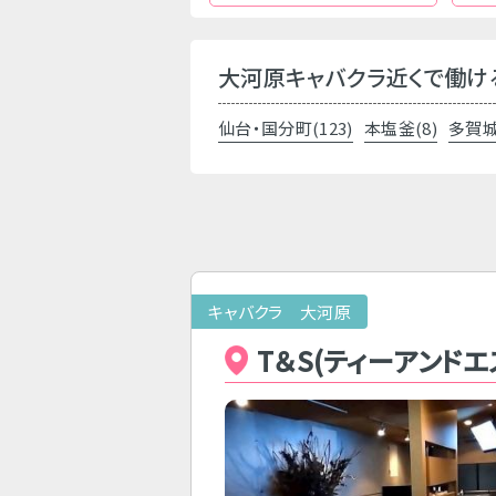
大河原キャバクラ近くで働け
仙台・国分町(123)
本塩釜(8)
多賀城
キャバクラ 大河原
T＆S(ティーアンド