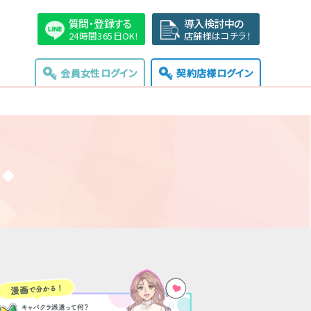
質問・登録する
導入検討中の
24時間365日OK!
店舗様はコチラ！
会員女性ログイン
契約店様ログイン