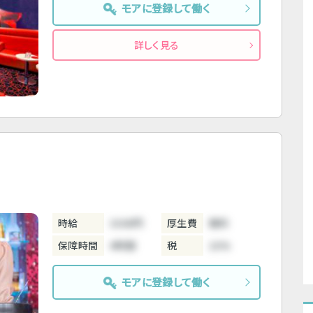
モアに登録して働く
詳しく見る
時給
3300円
厚生費
無料
保障時間
4時間
税
10%
モアに登録して働く