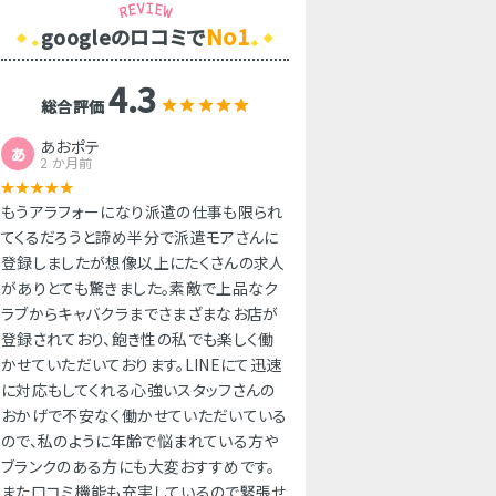
No1
googleのロコミで
4.3
総合評価
あおポテ
あ
2 か月前
もうアラフォーになり派遣の仕事も限られ
てくるだろうと諦め半分で派遣モアさんに
登録しましたが想像以上にたくさんの求人
がありとても驚きました。素敵で上品なク
ラブからキャバクラまでさまざまなお店が
登録されており、飽き性の私でも楽しく働
かせていただいております。LINEにて迅速
に対応もしてくれる心強いスタッフさんの
おかげで不安なく働かせていただいている
ので、私のように年齢で悩まれている方や
ブランクのある方にも大変おすすめです。
また口コミ機能も充実しているので緊張せ