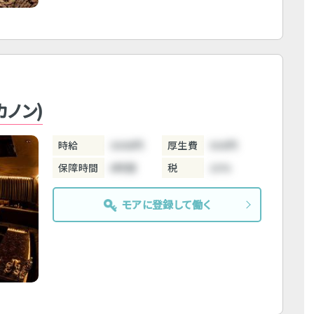
カノン)
時給
3000円
厚生費
500円
保障時間
6時間
税
10%
モアに登録して働く