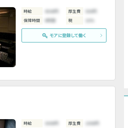
時給
4500円
厚生費
500円
保障時間
6時間
税
10%
モアに登録して働く
時給
3000円
厚生費
1000円