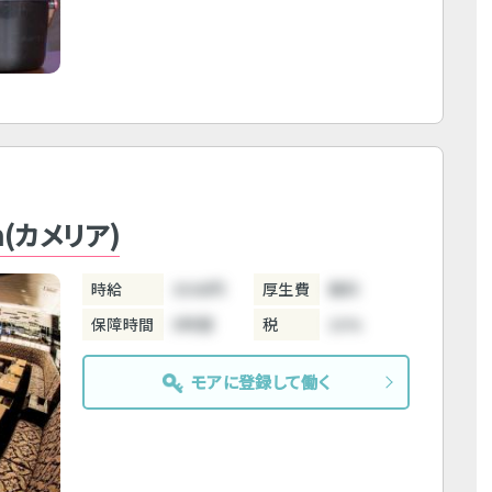
ia(カメリア)
時給
3500円
厚生費
無料
保障時間
5時間
税
10%
モアに登録して働く