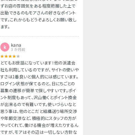
ずお店の雰囲気をある程度把握した上で
出勤できるのもモアさんの好きなポイント
です。これからもどうぞよろしくお願い致し
ます。
kana
k
3 か月前
とてもお世話になっています！他の派遣会
社も利用しているのですが、サイトの使いや
すさは1番良いと個人的には感じています。
ログイン状態が保てるのと、日にちごとの
募集の遷移が簡単で探しやすいです。ポイ
ント制度もあって、沢山働くとポイント換金
が出来るので有難いです。使いづらいなと
思う事は、他のとこだと結構送り場所交渉
や年齢交渉など、積極的にスタッフの方が
やってくれて、働ける機会が増えたりするん
ですが、モアはその辺は一切しない方針な