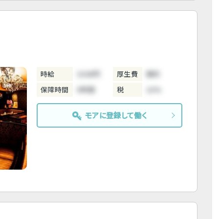
時給
3300円
厚生費
無料
保障時間
5時間
税
10%
モアに登録して働く