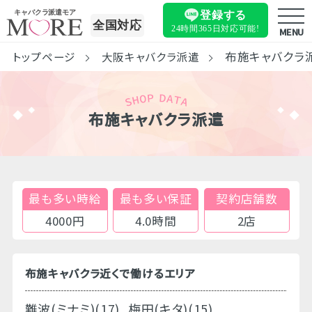
キャバクラ派遣モア
登録する
全国対応
24時間365日
対応可能!
MENU
布施キャバクラ
トップページ
大阪キャバクラ派遣
布施キャバクラ派遣
最も多い時給
最も多い保証
契約店舗数
4000円
4.0時間
2店
布施キャバクラ近くで働けるエリア
難波(ミナミ)(17)
梅田(キタ)(15)