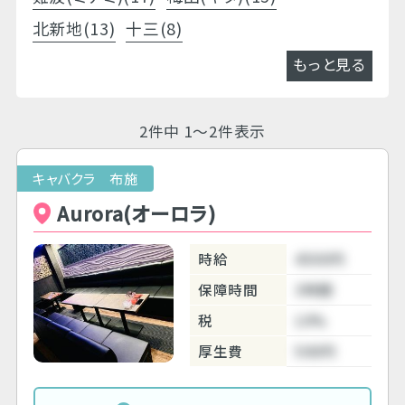
北新地(13)
十三(8)
もっと見る
2件中 1～2件表示
キャバクラ 布施
Aurora(オーロラ)
時給
4500円
保障時間
3時間
税
10%
厚生費
500円