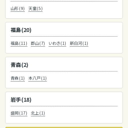
山形(9)
天童(5)
福島(20)
福島(11)
郡山(7)
いわき(1)
新白河(1)
青森(2)
青森(1)
本八戸(1)
岩手(18)
盛岡(17)
北上(1)