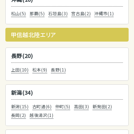
松山(5)
那覇(5)
石垣島(3)
宮古島(2)
沖縄市(1)
甲信越北陸エリア
長野(20)
上田(10)
松本(9)
長野(1)
新潟(34)
新潟(15)
古町通(6)
仲町(5)
高田(3)
新発田(2)
長岡(2)
越後湯沢(1)