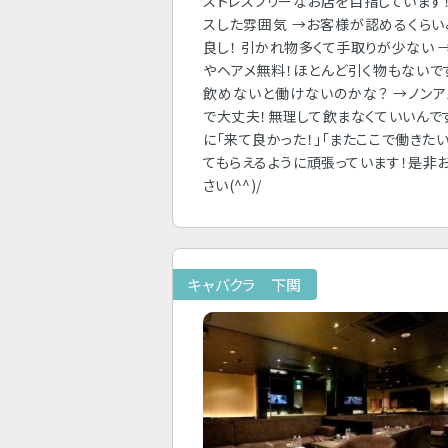
ストレスフリーなお店を目指しています！
スした雰囲気 →お客様が認めるくら
良し！ 引かれ物多くて手取りが少ない 
やヘアメ無料！ほとんど引く物もないで
飲めないと働けないのかな？ →ノン
で大丈夫！無理して飲まなくていいんで
に「来て良かった！」「またここで働きたい
てもらえるように頑張っています！是非
さい(^^)/
キャバクラ 下関