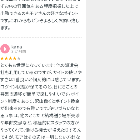
ずお店の雰囲気をある程度把握した上で
出勤できるのもモアさんの好きなポイント
です。これからもどうぞよろしくお願い致し
ます。
kana
k
3 か月前
とてもお世話になっています！他の派遣会
社も利用しているのですが、サイトの使いや
すさは1番良いと個人的には感じています。
ログイン状態が保てるのと、日にちごとの
募集の遷移が簡単で探しやすいです。ポイ
ント制度もあって、沢山働くとポイント換金
が出来るので有難いです。使いづらいなと
思う事は、他のとこだと結構送り場所交渉
や年齢交渉など、積極的にスタッフの方が
やってくれて、働ける機会が増えたりするん
ですが、モアはその辺は一切しない方針な