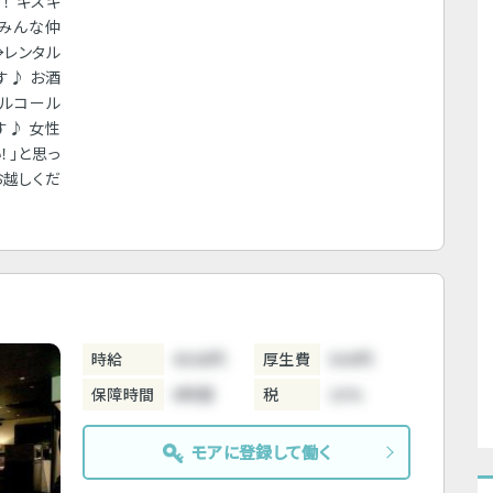
！ ギスギ
いみんな仲
→レンタル
す♪ お酒
アルコール
す♪ 女性
！」と思っ
お越しくだ
時給
4500円
厚生費
500円
保障時間
6時間
税
10%
モアに登録して働く