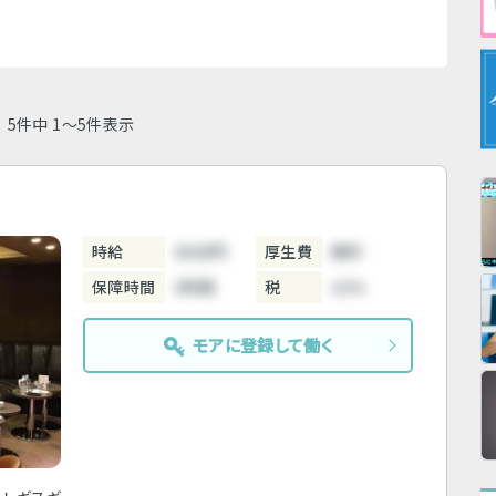
5件中 1～5件表示
時給
4000円
厚生費
無料
保障時間
3時間
税
10%
モアに登録して働く