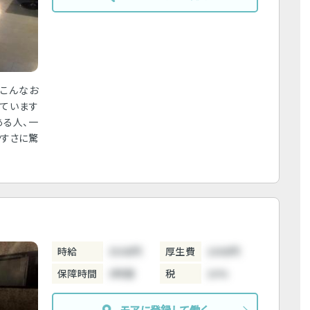
！こんなお
しています
ある人、一
やすさに驚
時給
3500円
厚生費
1000円
保障時間
3時間
税
10%
モアに登録して働く