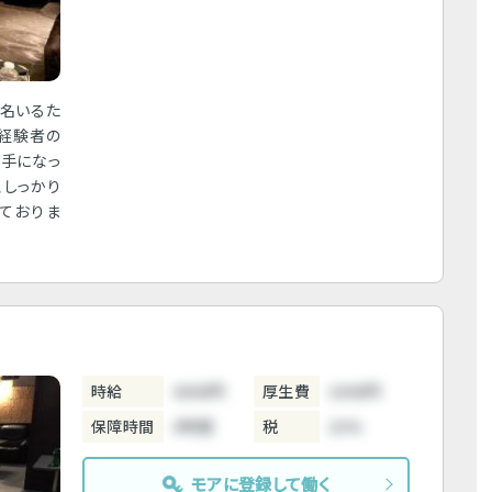
数名いるた
経験者の
相手になっ
、しっかり
ておりま
時給
3800円
厚生費
1000円
保障時間
3時間
税
10%
モアに登録して働く