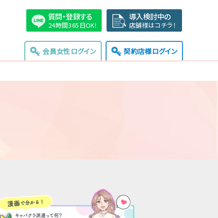
質問・登録する
導入検討中の
24時間365日OK!
店舗様はコチラ！
会員女性ログイン
契約店様ログイン