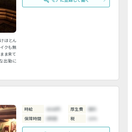
けほとん
メイクも無
のまま来て
急な出勤に
時給
4500円
厚生費
無料
保障時間
6時間
税
10%