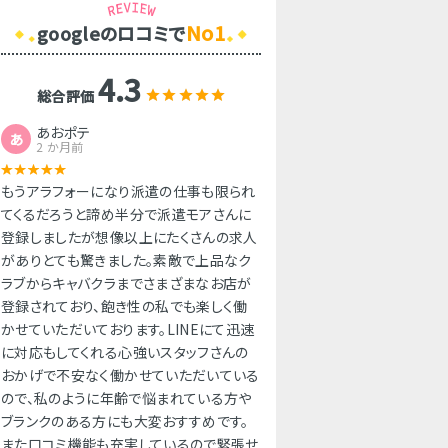
No1
googleのロコミで
4.3
総合評価
あおポテ
あ
2 か月前
もうアラフォーになり派遣の仕事も限られ
てくるだろうと諦め半分で派遣モアさんに
登録しましたが想像以上にたくさんの求人
がありとても驚きました。素敵で上品なク
ラブからキャバクラまでさまざまなお店が
登録されており、飽き性の私でも楽しく働
かせていただいております。LINEにて迅速
に対応もしてくれる心強いスタッフさんの
おかげで不安なく働かせていただいている
ので、私のように年齢で悩まれている方や
ブランクのある方にも大変おすすめです。
また口コミ機能も充実しているので緊張せ