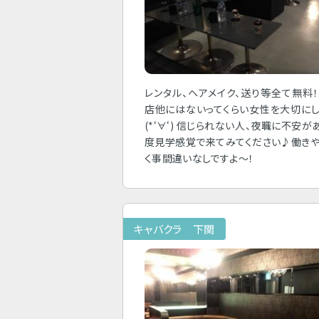
レンタル、ヘアメイク、送り等全て無料
店他にはないってくらい女性を大切に
(*‘∀‘) 信じられない人、夜職に不安が
度見学感覚で来てみてください♪働き
く事間違いなしですよ～！
キャバクラ 下関