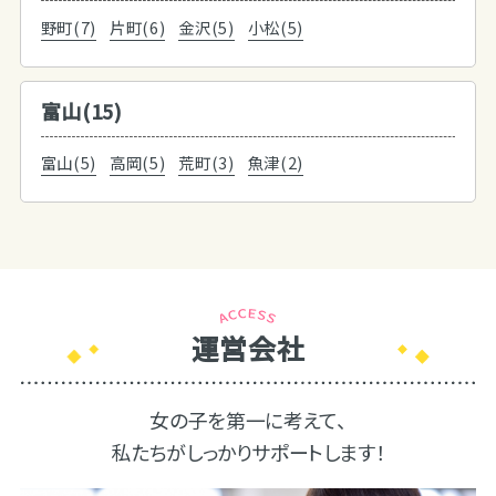
野町(7)
片町(6)
金沢(5)
小松(5)
富山(15)
富山(5)
高岡(5)
荒町(3)
魚津(2)
運営会社
女の子を第一に考えて、
私たちがしっかりサポートします！