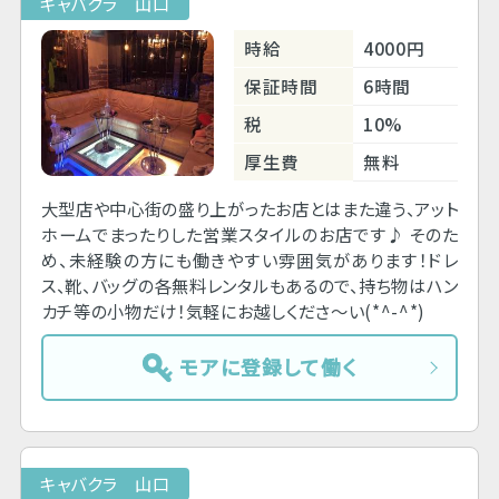
キャバクラ 山口
時給
4000円
保証時間
6時間
税
10%
厚生費
無料
大型店や中心街の盛り上がったお店とはまた違う、アット
ホームでまったりした営業スタイルのお店です♪ そのた
め、未経験の方にも働きやすい雰囲気があります！ドレ
ス、靴、バッグの各無料レンタルもあるので、持ち物はハン
カチ等の小物だけ！気軽にお越しくださ～い(*^-^*)
モアに登録して働く
キャバクラ 山口