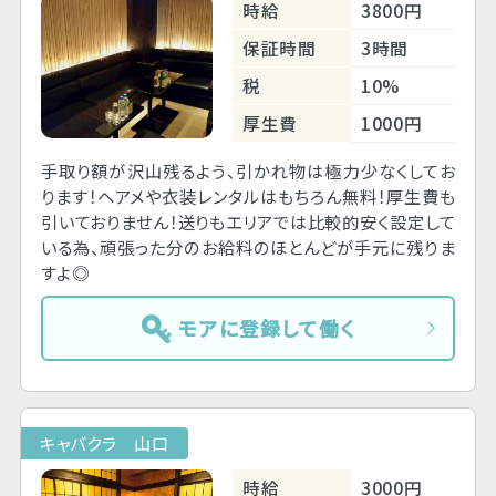
時給
3800円
保証時間
3時間
税
10%
厚生費
1000円
手取り額が沢山残るよう、引かれ物は極力少なくしてお
ります！ヘアメや衣装レンタルはもちろん無料！厚生費も
引いておりません！送りもエリアでは比較的安く設定して
いる為、頑張った分のお給料のほとんどが手元に残りま
すよ◎
モアに登録して働く
キャバクラ 山口
時給
3000円