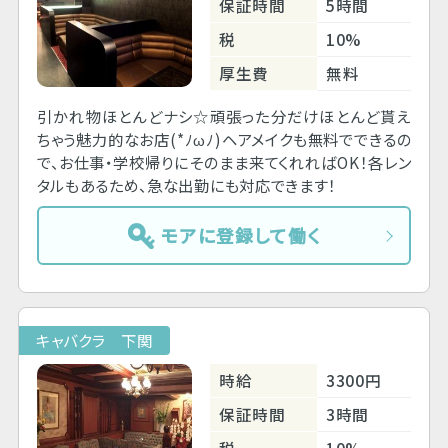
保証時間
5時間
税
10%
厚生費
無料
引かれ物ほとんどナシ☆頑張った分だけほとんど貰え
ちゃう魅力的なお店(*ﾉωﾉ)ヘアメイクも無料でできるの
で、お仕事・学校帰りにそのまま来てくれればOK！各レン
タルもあるため、急な出勤にも対応できます！
モアに登録して働く
キャバクラ 下関
時給
3300円
保証時間
3時間
税
10%