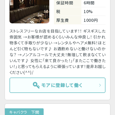
保証時間
6時間
税
10%
厚生費
1000円
ストレスフリーなお店を目指しています！！ ギスギスした
雰囲気 →お客様が認めるくらいみんな仲良し！ 引かれ
物多くて手取りが少ない →レンタルやヘアメ無料！ほと
んど引く物もないです♪ お酒飲めないと働けないのか
な？ →ノンアルコールで大丈夫！無理して飲まなくてい
いんです♪ 女性に「来て良かった！」「またここで働きた
い！」と思ってもらえるように頑張っています！是非お越し
ください(^^)/
モアに登録して働く
キャバクラ 下関