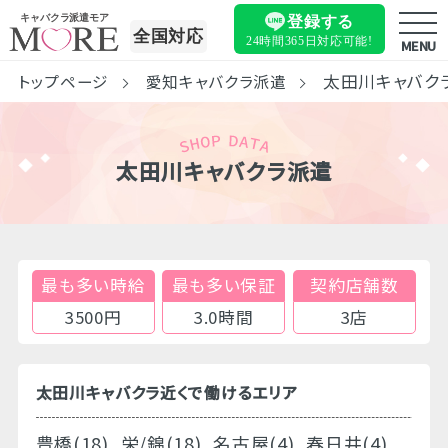
キャバクラ派遣モア
登録する
全国対応
24時間365日
対応可能!
MENU
太田川キャバク
トップページ
愛知キャバクラ派遣
太田川キャバクラ派遣
最も多い時給
最も多い保証
契約店舗数
3500円
3.0時間
3店
太田川キャバクラ近くで働けるエリア
豊橋(18)
栄/錦(18)
名古屋(4)
春日井(4)