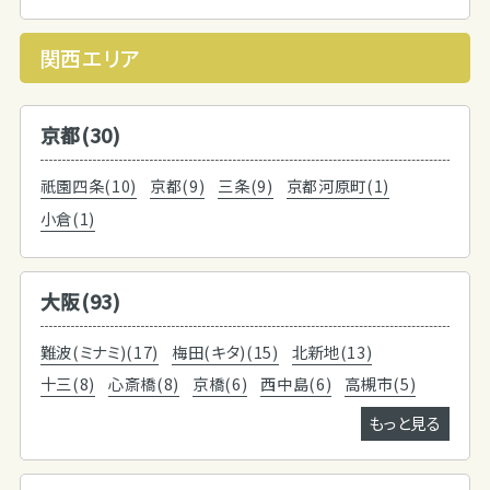
関西エリア
京都(30)
祇園四条(10)
京都(9)
三条(9)
京都河原町(1)
小倉(1)
大阪(93)
難波(ミナミ)(17)
梅田(キタ)(15)
北新地(13)
十三(8)
心斎橋(8)
京橋(6)
西中島(6)
高槻市(5)
もっと見る