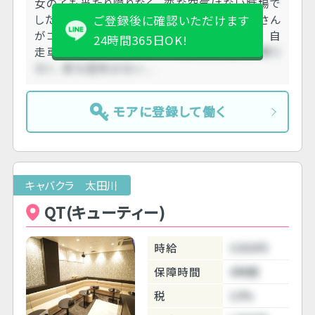
女の子も当たり障りなく、 変な空気はない職場で
した。 お客さんも、今のところ普通です。 店長さん
ご登録後に確認いただけます
がコミュ力あります。 無料駐車場があるので、 自
24時間365日OK!
走車の方は、ありがたいです
女の子も当たり障り
なく、 変な空気はない....
モアに登録して働く
キャバクラ 太田川
QT(キューティー)
時給
3300円
保障時間
4時間
税
10%