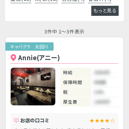
もっと見る
3件中 1～3件表示
キャバクラ 太田川
Annie(アニー)
時給
3000円
保障時間
6時間
税
10%
厚生費
1000円
お店の口コミ
★★★★☆