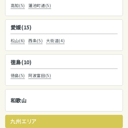
高知(5)
蓮池町通(5)
愛媛(15)
松山(6)
西条(5)
大街道(4)
徳島(10)
徳島(5)
阿波富田(5)
和歌山
九州エリア