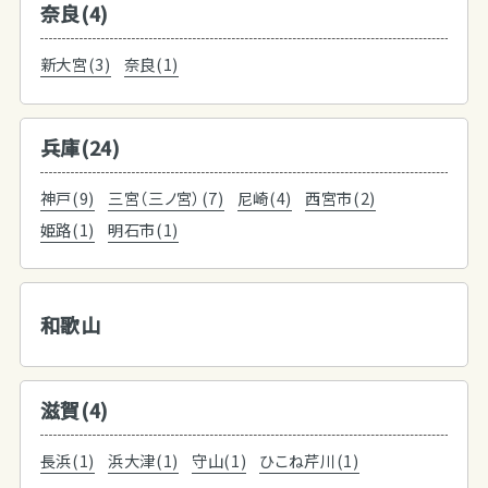
奈良(4)
新大宮(3)
奈良(1)
兵庫(24)
神戸(9)
三宮（三ノ宮）(7)
尼崎(4)
西宮市(2)
姫路(1)
明石市(1)
和歌山
滋賀(4)
長浜(1)
浜大津(1)
守山(1)
ひこね芹川(1)