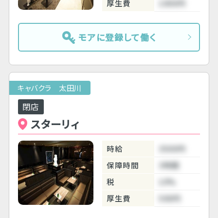
厚生費
1000円
モアに登録して働く
キャバクラ 太田川
閉店
スターリィ
時給
3500円
保障時間
3時間
税
10%
厚生費
500円