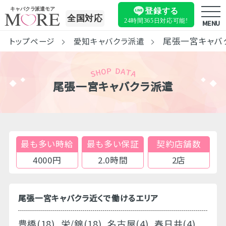
キャバクラ派遣モア
登録する
全国対応
24時間365日
対応可能!
MENU
尾張一宮キャバ
トップページ
愛知キャバクラ派遣
尾張一宮キャバクラ派遣
最も多い時給
最も多い保証
契約店舗数
4000円
2.0時間
2店
尾張一宮キャバクラ近くで働けるエリア
豊橋(18)
栄/錦(18)
名古屋(4)
春日井(4)