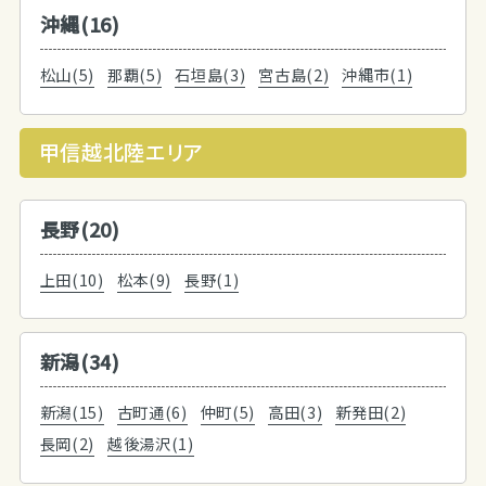
沖縄(16)
松山(5)
那覇(5)
石垣島(3)
宮古島(2)
沖縄市(1)
甲信越北陸エリア
長野(20)
上田(10)
松本(9)
長野(1)
新潟(34)
新潟(15)
古町通(6)
仲町(5)
高田(3)
新発田(2)
長岡(2)
越後湯沢(1)