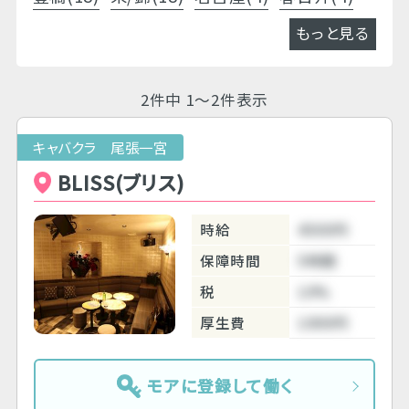
もっと見る
2件中 1～2件表示
キャバクラ 尾張一宮
BLISS(ブリス)
時給
4500円
保障時間
5時間
税
10%
厚生費
1000円
モアに登録して働く