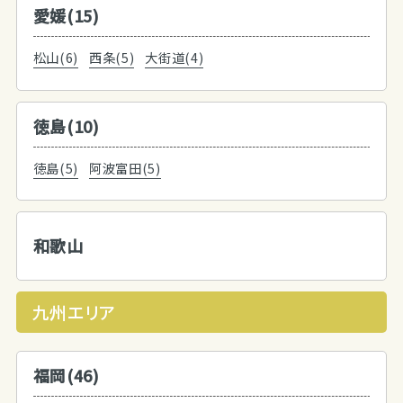
愛媛(15)
松山(6)
西条(5)
大街道(4)
徳島(10)
徳島(5)
阿波富田(5)
和歌山
九州エリア
福岡(46)