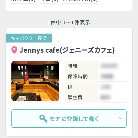
1件中 1～1件表示
キャバクラ 長浜
Jennys cafe(ジェニーズカフェ)
時給
3500円
保障時間
4時間
税
10%
厚生費
無料
モアに登録して働く