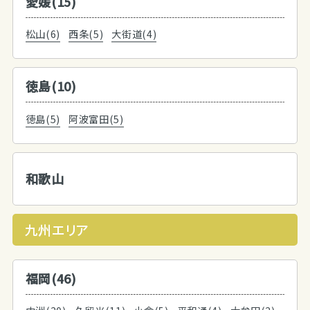
愛媛(15)
松山(6)
西条(5)
大街道(4)
徳島(10)
徳島(5)
阿波富田(5)
和歌山
九州エリア
福岡(46)