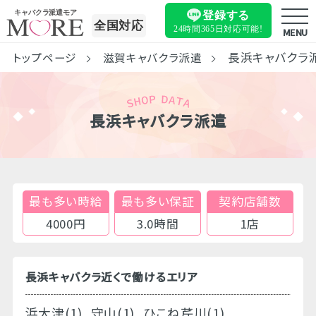
キャバクラ派遣モア
登録する
全国対応
24時間365日
対応可能!
MENU
長浜キャバクラ
トップページ
滋賀キャバクラ派遣
長浜キャバクラ派遣
最も多い時給
最も多い保証
契約店舗数
4000円
3.0時間
1店
長浜キャバクラ近くで働けるエリア
浜大津(1)
守山(1)
ひこね芹川(1)