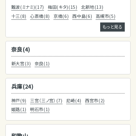
難波(ミナミ)(17)
梅田(キタ)(15)
北新地(13)
十三(8)
心斎橋(8)
京橋(6)
西中島(6)
高槻市(5)
もっと見る
奈良(4)
新大宮(3)
奈良(1)
兵庫(24)
神戸(9)
三宮（三ノ宮）(7)
尼崎(4)
西宮市(2)
姫路(1)
明石市(1)
和歌山