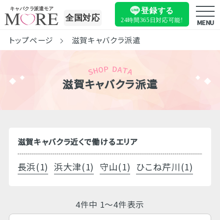
キャバクラ派遣モア
登録する
全国対応
24時間365日
対応可能!
MENU
トップページ
滋賀キャバクラ派遣
滋賀キャバクラ派遣
滋賀キャバクラ近くで働けるエリア
長浜(1)
浜大津(1)
守山(1)
ひこね芹川(1)
4件中 1～4件表示