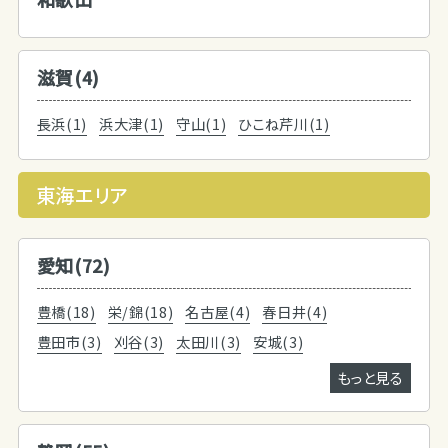
滋賀(4)
長浜(1)
浜大津(1)
守山(1)
ひこね芹川(1)
東海エリア
愛知(72)
豊橋(18)
栄/錦(18)
名古屋(4)
春日井(4)
豊田市(3)
刈谷(3)
太田川(3)
安城(3)
もっと見る