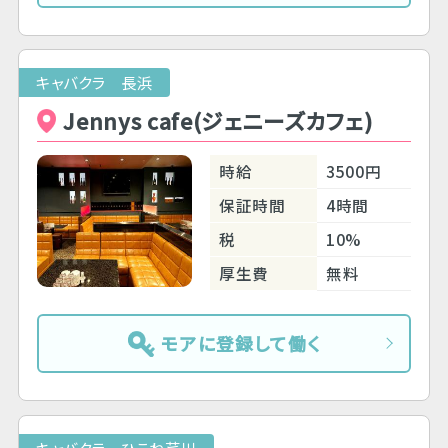
キャバクラ 長浜
Jennys cafe(ジェニーズカフェ)
時給
3500円
保証時間
4時間
税
10%
厚生費
無料
モアに登録して働く
キャバクラ ひこね芹川