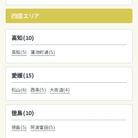
四国エリア
高知(10)
高知(5)
蓮池町通(5)
愛媛(15)
松山(6)
西条(5)
大街道(4)
徳島(10)
徳島(5)
阿波富田(5)