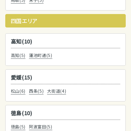
四国エリア
高知(10)
高知(5)
蓮池町通(5)
愛媛(15)
松山(6)
西条(5)
大街道(4)
徳島(10)
徳島(5)
阿波富田(5)