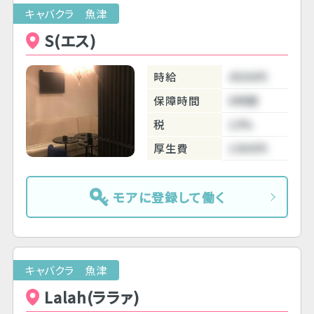
キャバクラ 魚津
S(エス)
時給
4500円
保障時間
6時間
税
10%
厚生費
1000円
モアに登録して働く
キャバクラ 魚津
Lalah(ララァ)