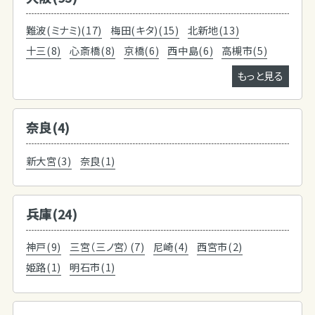
難波(ミナミ)(17)
梅田(キタ)(15)
北新地(13)
十三(8)
心斎橋(8)
京橋(6)
西中島(6)
高槻市(5)
もっと見る
奈良(4)
新大宮(3)
奈良(1)
兵庫(24)
神戸(9)
三宮（三ノ宮）(7)
尼崎(4)
西宮市(2)
姫路(1)
明石市(1)