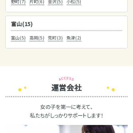
野町(7)
片町(6)
金沢(5)
小松(5)
富山(15)
富山(5)
高岡(5)
荒町(3)
魚津(2)
運営会社
女の子を第一に考えて、
私たちがしっかりサポートします！