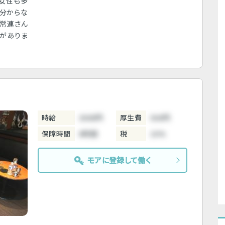
女性も多
が分からな
の常連さん
信がありま
時給
3000円
厚生費
500円
保障時間
6時間
税
10%
モアに登録して働く