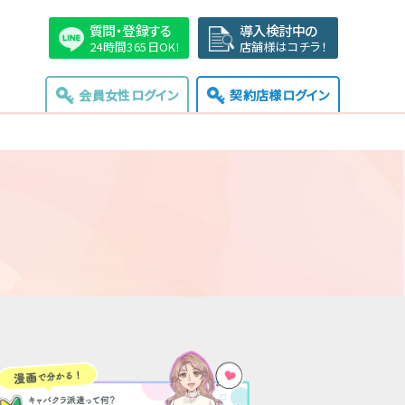
質問・登録する
導入検討中の
24時間365日OK!
店舗様はコチラ！
会員女性ログイン
契約店様ログイン