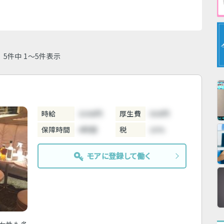
5件中 1～5件表示
時給
3300円
厚生費
500円
保障時間
4時間
税
10%
モアに登録して働く