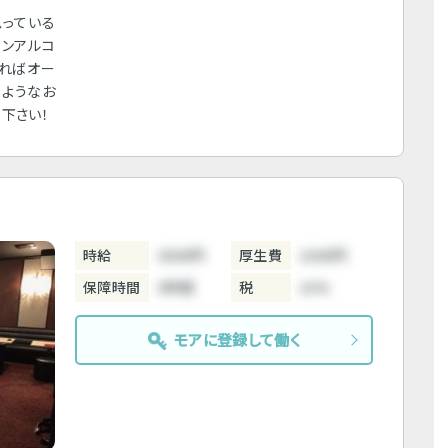
っている
ノンアルコ
さればオー
るようなお
下さい！
時給
3800円
厚生費
1000円
保障時間
3時間
税
10%
モアに登録して働く