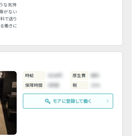
ような気持
ル等がない
無料で送り
ゆる働きに
時給
4500円
厚生費
無料
保障時間
5時間
税
10%
モアに登録して働く