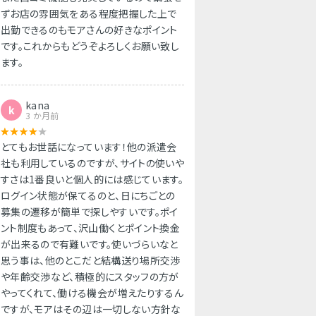
ずお店の雰囲気をある程度把握した上で
出勤できるのもモアさんの好きなポイント
です。これからもどうぞよろしくお願い致し
ます。
kana
k
3 か月前
とてもお世話になっています！他の派遣会
社も利用しているのですが、サイトの使いや
すさは1番良いと個人的には感じています。
ログイン状態が保てるのと、日にちごとの
募集の遷移が簡単で探しやすいです。ポイ
ント制度もあって、沢山働くとポイント換金
が出来るので有難いです。使いづらいなと
思う事は、他のとこだと結構送り場所交渉
や年齢交渉など、積極的にスタッフの方が
やってくれて、働ける機会が増えたりするん
ですが、モアはその辺は一切しない方針な