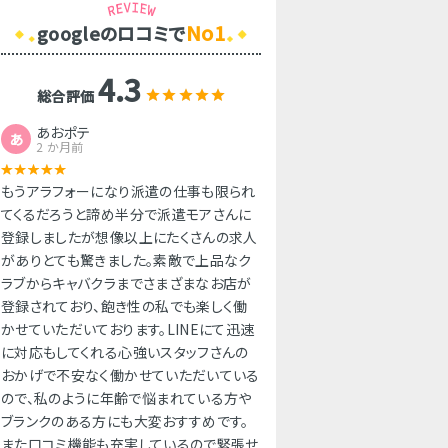
No1
googleのロコミで
4.3
総合評価
あおポテ
あ
2 か月前
もうアラフォーになり派遣の仕事も限られ
てくるだろうと諦め半分で派遣モアさんに
登録しましたが想像以上にたくさんの求人
がありとても驚きました。素敵で上品なク
ラブからキャバクラまでさまざまなお店が
登録されており、飽き性の私でも楽しく働
かせていただいております。LINEにて迅速
に対応もしてくれる心強いスタッフさんの
おかげで不安なく働かせていただいている
ので、私のように年齢で悩まれている方や
ブランクのある方にも大変おすすめです。
また口コミ機能も充実しているので緊張せ