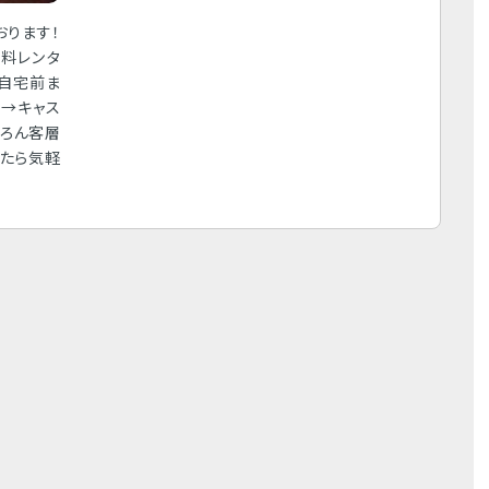
おります！
料レンタ
や自宅前ま
う→キャス
ちろん客層
ったら気軽