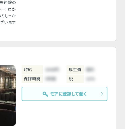
！未経験の
ャー！わか
ﾉ)しっか
ございます
時給
3000円
厚生費
無料
保障時間
5時間
税
10%
モアに登録して働く