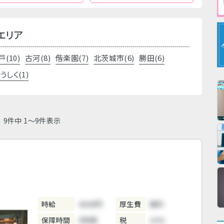
エリア
戸(10)
古河(8)
偕楽園(7)
北茨城市(6)
勝田(6)
うしく(1)
9件中 1～9件表示
時給
4000円
厚生費
無料
保障時間
5時間
税
10%