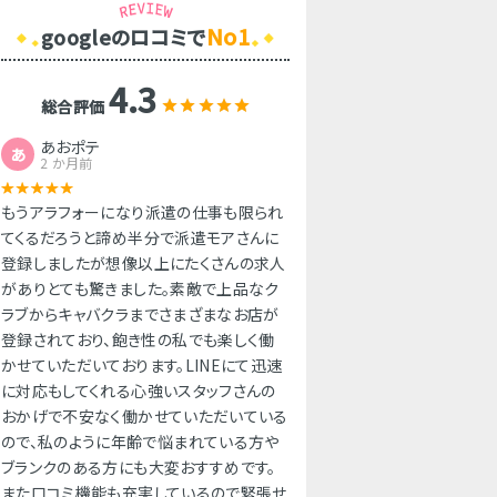
No1
googleのロコミで
4.3
総合評価
あおポテ
あ
2 か月前
もうアラフォーになり派遣の仕事も限られ
てくるだろうと諦め半分で派遣モアさんに
登録しましたが想像以上にたくさんの求人
がありとても驚きました。素敵で上品なク
ラブからキャバクラまでさまざまなお店が
登録されており、飽き性の私でも楽しく働
かせていただいております。LINEにて迅速
に対応もしてくれる心強いスタッフさんの
おかげで不安なく働かせていただいている
ので、私のように年齢で悩まれている方や
ブランクのある方にも大変おすすめです。
また口コミ機能も充実しているので緊張せ