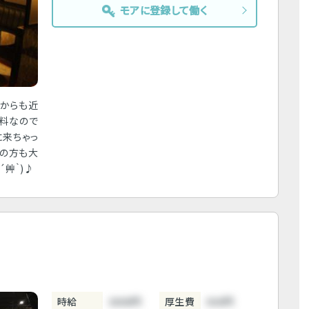
モアに登録して働く
駅からも近
無料なので
に来ちゃっ
験の方も大
´艸｀)♪
時給
3800円
厚生費
500円