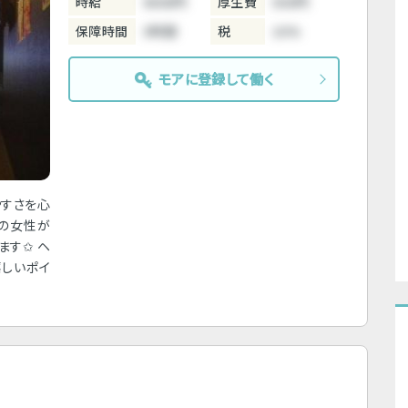
時給
4000円
厚生費
500円
保障時間
3時間
税
10%
モアに登録して働く
やすさを心
プの女性が
ます✩ ヘ
嬉しいポイ