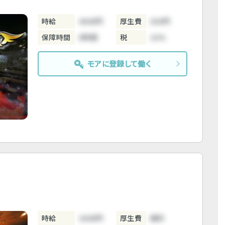
時給
4000円
厚生費
500円
保障時間
6時間
税
10%
モアに登録して働く
時給
3000円
厚生費
無料