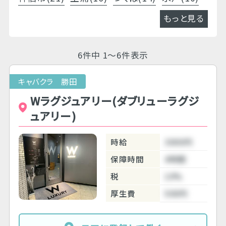
もっと見る
6件中 1～6件表示
キャバクラ 勝田
Wラグジュアリー(ダブリューラグジ
ュアリー)
時給
3000円
保障時間
4時間
税
10%
厚生費
500円