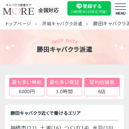
キャバクラ派遣モア
登録する
全国対応
24時間365日
対応可能!
MENU
勝田キャバクラ
トップページ
茨城キャバクラ派遣
勝田キャバクラ派遣
最も多い時給
最も多い保証
契約店舗数
6000円
3.0時間
6店
勝田キャバクラ近くで働けるエリア
神栖市(21)
土浦(16)
つくば(14)
水戸(10)