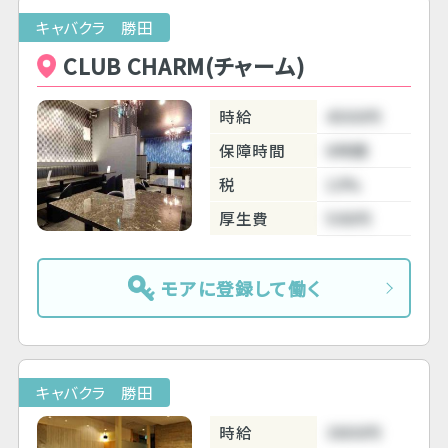
キャバクラ 勝田
CLUB CHARM(チャーム)
時給
4500円
保障時間
6時間
税
10%
厚生費
500円
モアに登録して働く
キャバクラ 勝田
時給
3800円