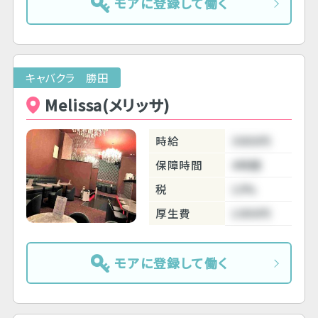
モアに登録して働く
キャバクラ 勝田
Melissa(メリッサ)
時給
3000円
保障時間
4時間
税
10%
厚生費
1000円
モアに登録して働く