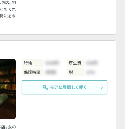
るお店。初
なので気
。特に週末
時給
3500円
厚生費
500円
保障時間
4時間
税
10%
モアに登録して働く
お店。女の