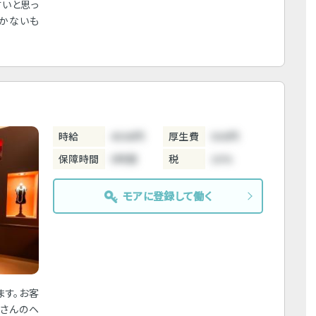
すいと思っ
まかないも
。
時給
4500円
厚生費
500円
保障時間
5時間
税
10%
モアに登録して働く
ます。お客
体さんのヘ