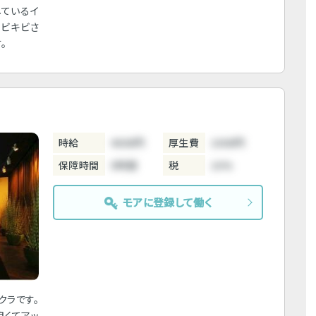
しているイ
キビキビさ
。
時給
4000円
厚生費
1000円
保障時間
5時間
税
10%
モアに登録して働く
クラです。
良くてアッ