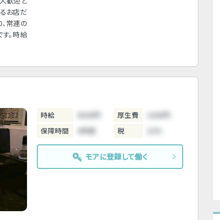
も大歓迎と
きるお店だ
り、常連の
です。時給
時給
4000円
厚生費
1000円
保障時間
3時間
税
10%
モアに登録して働く