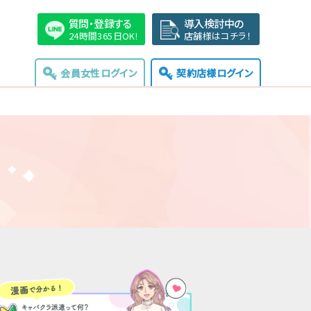
質問・登録する
導入検討中の
24時間365日OK!
店舗様はコチラ！
会員女性ログイン
契約店様ログイン