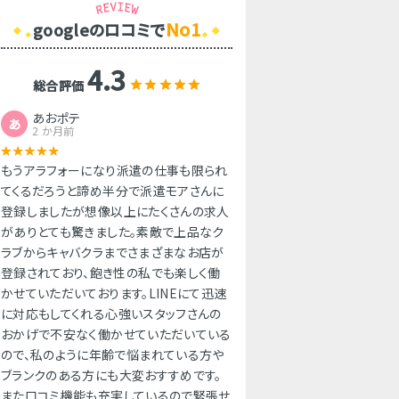
No1
googleのロコミで
4.3
総合評価
あおポテ
あ
2 か月前
もうアラフォーになり派遣の仕事も限られ
てくるだろうと諦め半分で派遣モアさんに
登録しましたが想像以上にたくさんの求人
がありとても驚きました。素敵で上品なク
ラブからキャバクラまでさまざまなお店が
登録されており、飽き性の私でも楽しく働
かせていただいております。LINEにて迅速
に対応もしてくれる心強いスタッフさんの
おかげで不安なく働かせていただいている
ので、私のように年齢で悩まれている方や
ブランクのある方にも大変おすすめです。
また口コミ機能も充実しているので緊張せ