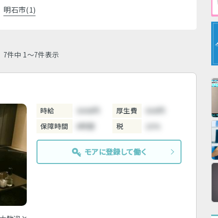
明石市(1)
7件中 1～7件表示
時給
3000円
厚生費
500円
保障時間
6時間
税
10%
モアに登録して働く