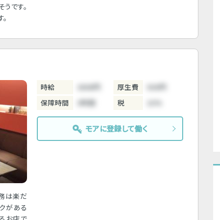
そうです。
す。
時給
3800円
厚生費
500円
保障時間
3時間
税
10%
モアに登録して働く
勤務は楽だ
ックがある
るお店で