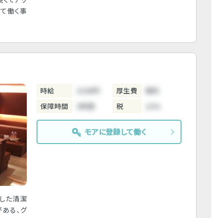
して働く事
時給
3300円
厚生費
無料
保障時間
3時間
税
10%
モアに登録して働く
とした清潔
がある、グ