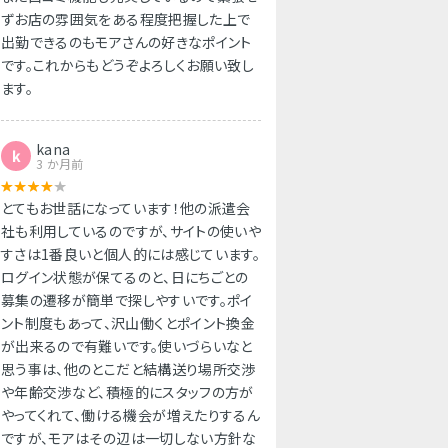
ずお店の雰囲気をある程度把握した上で
出勤できるのもモアさんの好きなポイント
です。これからもどうぞよろしくお願い致し
ます。
kana
k
3 か月前
とてもお世話になっています！他の派遣会
社も利用しているのですが、サイトの使いや
すさは1番良いと個人的には感じています。
ログイン状態が保てるのと、日にちごとの
募集の遷移が簡単で探しやすいです。ポイ
ント制度もあって、沢山働くとポイント換金
が出来るので有難いです。使いづらいなと
思う事は、他のとこだと結構送り場所交渉
や年齢交渉など、積極的にスタッフの方が
やってくれて、働ける機会が増えたりするん
ですが、モアはその辺は一切しない方針な