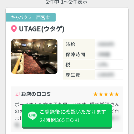
2件中 1～2件表示
キャバクラ 西宮市
UTAGE(ウタゲ)
時給
3000円
保障時間
3時間
税
10%
厚生費
1000円
お店の口コミ
★★★★★
ボーイさんも女の子も優しいです。 暇で常連さん
のお客さん１名だけでした。 マックを注文してくれ
ご登録後に確認いただけます
ました！
ボーイさんも女の子も優しいです。 暇で
24時間365日OK!
常....