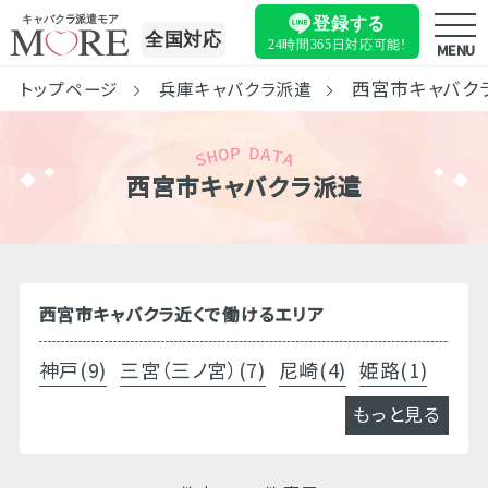
キャバクラ派遣モア
登録する
全国対応
24時間365日
対応可能!
MENU
西宮市キャバク
トップページ
兵庫キャバクラ派遣
西宮市キャバクラ派遣
西宮市キャバクラ近くで働けるエリア
神戸(9)
三宮（三ノ宮）(7)
尼崎(4)
姫路(1)
もっと見る