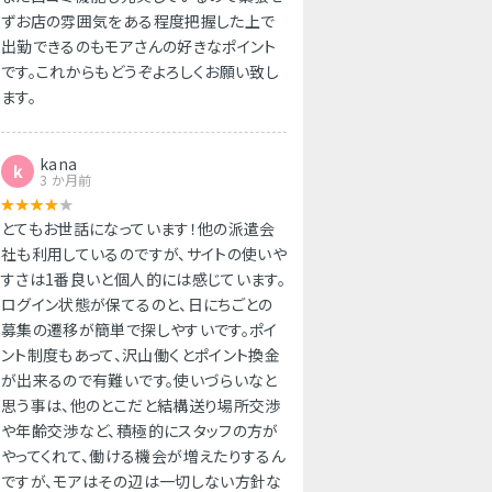
ずお店の雰囲気をある程度把握した上で
出勤できるのもモアさんの好きなポイント
です。これからもどうぞよろしくお願い致し
ます。
kana
k
3 か月前
とてもお世話になっています！他の派遣会
社も利用しているのですが、サイトの使いや
すさは1番良いと個人的には感じています。
ログイン状態が保てるのと、日にちごとの
募集の遷移が簡単で探しやすいです。ポイ
ント制度もあって、沢山働くとポイント換金
が出来るので有難いです。使いづらいなと
思う事は、他のとこだと結構送り場所交渉
や年齢交渉など、積極的にスタッフの方が
やってくれて、働ける機会が増えたりするん
ですが、モアはその辺は一切しない方針な