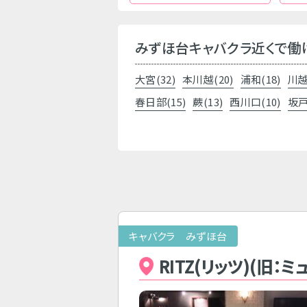
みずほ台キャバクラ近くで働
大宮(32)
本川越(20)
浦和(18)
川越
春日部(15)
蕨(13)
西川口(10)
坂戸
キャバクラ みずほ台
RITZ(リッツ)(旧：ミ