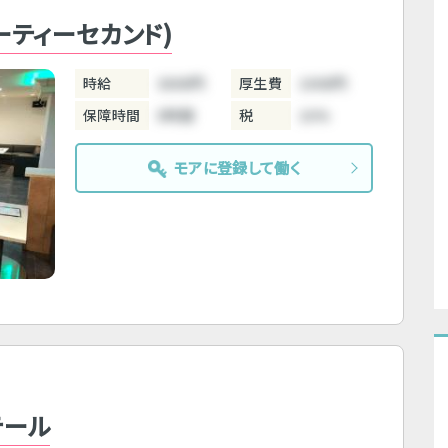
(パーティーセカンド)
時給
3800円
厚生費
1000円
保障時間
5時間
税
10%
モアに登録して働く
テール