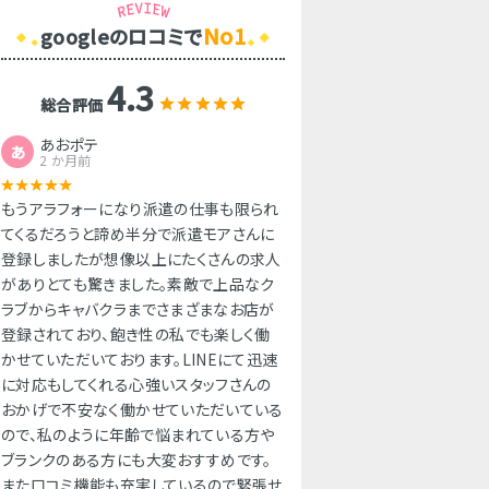
No1
googleのロコミで
4.3
総合評価
あおポテ
あ
2 か月前
もうアラフォーになり派遣の仕事も限られ
てくるだろうと諦め半分で派遣モアさんに
登録しましたが想像以上にたくさんの求人
がありとても驚きました。素敵で上品なク
ラブからキャバクラまでさまざまなお店が
登録されており、飽き性の私でも楽しく働
かせていただいております。LINEにて迅速
に対応もしてくれる心強いスタッフさんの
おかげで不安なく働かせていただいている
ので、私のように年齢で悩まれている方や
ブランクのある方にも大変おすすめです。
また口コミ機能も充実しているので緊張せ