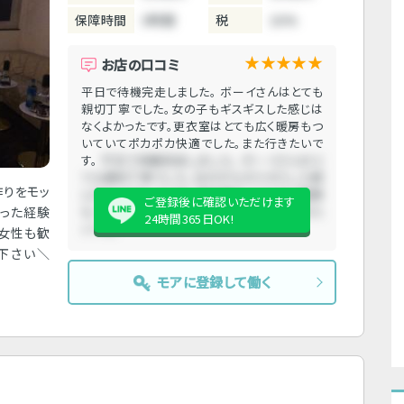
保障時間
3時間
税
10%
★★★★★
お店の口コミ
平日で待機完走しました。 ボーイさんはとても
親切丁寧でした。女の子もギスギスした感じは
なくよかったです。更衣室はとても広く暖房もつ
いていてポカポカ快適でした。また行きたいで
す。
平日で待機完走しました。 ボーイさんはと
ても親切丁寧でした。女の子もギスギスした感
作りをモッ
じはなくよかったです。更衣室はとても広く暖房
ご登録後に確認いただけます
かった経験
もついていてポカポカ快適でした。また行きた
24時間365日OK!
いです。
の女性も歓
下さい＼
モアに登録して働く