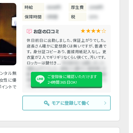
時給
4000円
厚生費
1000円
保障時間
5時間
税
10%
★★★★☆
お店の口コミ
休日前日に出勤しました、保証上がりでした。
店長さん確かに愛想良くは無いですが、普通で
す。 身分証コピーあり、面接用紙記入なし。 更
衣室が２人でギリギリなくらい狭くて、汚いです。
ロッカーは鍵付き....
休日前日に出勤しました、
保証上がりでした。 店長さん確かに愛想良くは
レンタル無
無いですが、普通です。 身分証コピーあり、面接
ご登録後に確認いただけます
に女性に優
用紙記入なし。 更衣室が２人でギリギリなくら
24時間365日OK!
い狭くて、汚いです。 ロッカーは鍵付き....
ポイントで
モアに登録して働く