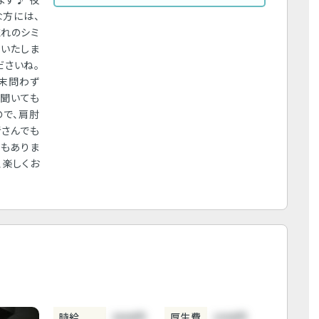
な方には、
流れのシミ
えいたしま
ださいね。
末問わず
を聞いても
ので、肩肘
者さんでも
でもありま
、楽しくお
時給
3800円
厚生費
1000円