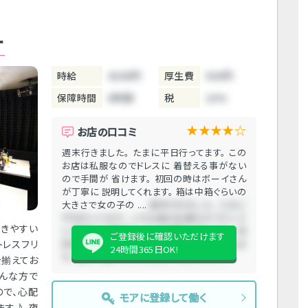
ー
時給
4500円
厚生費
500円
保障時間
6時間
税
10%
★★★★☆
お店の口コミ
週末行きました。 たまに平日行ってます。 この
お店は私服なのでドレスに 着替える事がない
ので手間が 省けます。 初回の時はボーイさん
が丁寧に 説明してくれます。 箱は中箱ぐらいの
大きさで女の子の ....
週末行きました。 たまに
平日行ってます。 このお店は私服なのでドレス
働きやすい
に 着替える事がないので手間が 省けます。 初
ご登録後に確認いただけます
トレスフリ
回の時はボーイさんが丁寧に 説明してくれま
24時間365日OK!
す。 箱は中箱ぐらいの大きさで女の子の ....
を揃えてお
そんな方で
ので、心配
モアに登録して働く
ます♪ 夜