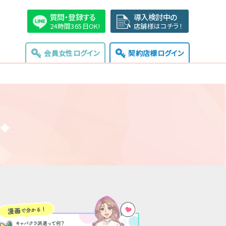
質問・登録する
導入検討中の
24時間365日OK!
店舗様はコチラ！
会員女性ログイン
契約店様ログイン