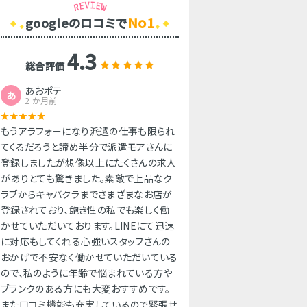
No1
googleのロコミで
4.3
総合評価
あおポテ
あ
2 か月前
もうアラフォーになり派遣の仕事も限られ
てくるだろうと諦め半分で派遣モアさんに
登録しましたが想像以上にたくさんの求人
がありとても驚きました。素敵で上品なク
ラブからキャバクラまでさまざまなお店が
登録されており、飽き性の私でも楽しく働
かせていただいております。LINEにて迅速
に対応もしてくれる心強いスタッフさんの
おかげで不安なく働かせていただいている
ので、私のように年齢で悩まれている方や
ブランクのある方にも大変おすすめです。
また口コミ機能も充実しているので緊張せ