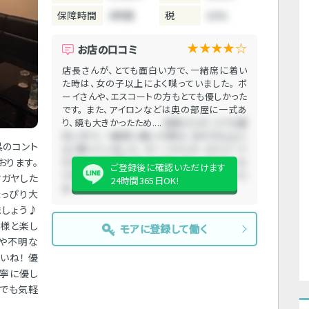
保障時間
3時間
税
10%
★★★★☆
お店の口コミ
店長さんが、とても面白い方で、一緒席に着い
た時は、女の子以上によく喋っていました。 ボ
ーイさんや、エスコートの方もとても優しかった
です。 また、アイロンなどは奥の部屋に一式あ
り、鏡も大きかったため....
店長さんが、とても面
白い方で、一緒席に着いた時は、女の子以上に
黒のコント
よく喋っていました。 ボーイさんや、エスコート
おります。
の方もとても優しかったです。 また、アイロンな
ご登録後に確認いただけます
どは奥の部屋に一式あり、鏡も大きかったた
ヤガヤした
24時間365日OK!
め....
ょっぴり大
しょう♪
客様と楽し
モアに登録して働く
点や不明な
いね！ 優
丁寧に優し
何でも気軽