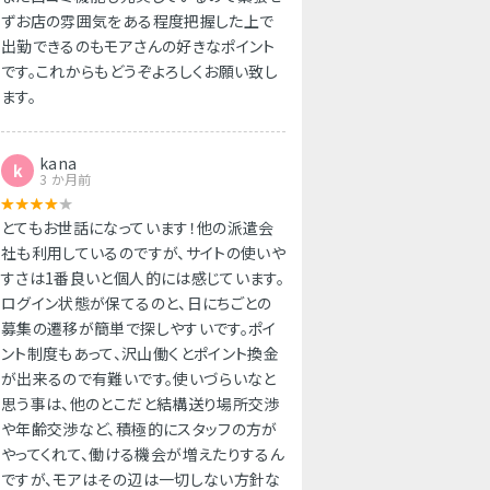
ずお店の雰囲気をある程度把握した上で
出勤できるのもモアさんの好きなポイント
です。これからもどうぞよろしくお願い致し
ます。
kana
k
3 か月前
とてもお世話になっています！他の派遣会
社も利用しているのですが、サイトの使いや
すさは1番良いと個人的には感じています。
ログイン状態が保てるのと、日にちごとの
募集の遷移が簡単で探しやすいです。ポイ
ント制度もあって、沢山働くとポイント換金
が出来るので有難いです。使いづらいなと
思う事は、他のとこだと結構送り場所交渉
や年齢交渉など、積極的にスタッフの方が
やってくれて、働ける機会が増えたりするん
ですが、モアはその辺は一切しない方針な