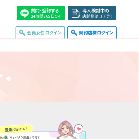
質問・登録する
導入検討中の
24時間365日OK!
店舗様はコチラ！
会員女性ログイン
契約店様ログイン