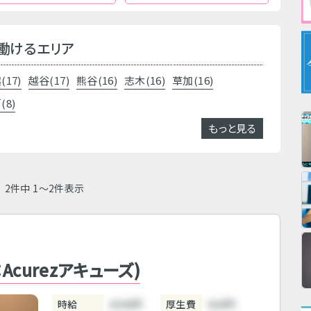
働けるエリア
(17)
越谷(17)
熊谷(16)
志木(16)
草加(16)
(8)
もっと見る
2件中 1～2件表示
：Acurezアキューズ)
時給
3500円
厚生費
500円