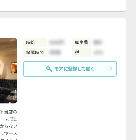
時給
4000円
厚生費
無料
保障時間
4時間
税
10%
モアに登録して働く
☆ 当店の
ナーまでし
分からない
性ファース