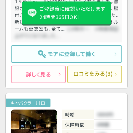
１９時半～ ４時間保証上がりとなりました。黒
服さん達は、強面ですが親切でした。派遣でも、鍵
ご登録後に確認いただけます
付きのロッカーを借りられることが出来ました。
24時間365日OK!
新規オープンされたらしく、お店の内装もレストル
ームも更衣室も、全て....
１９時半～ ４時間保証
上がりとなりました....
モアに登録して働く
口コミをみる(3)
詳しく見る
キャバクラ 川口
時給
3800円
保障時間
6時間