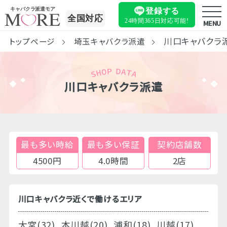
キャバクラ派遣モア
登録する
全国対応
24時間365日
対応可能!
MENU
川口キャバクラ
トップページ
埼玉キャバクラ派遣
川口キャバクラ派遣
最も多い時給
最も多い保証
契約店舗数
4500円
4.0時間
2店
川口キャバクラ近くで働けるエリア
大宮(32)
本川越(20)
浦和(18)
川越(17)