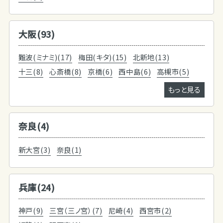
大阪(93)
難波(ミナミ)(17)
梅田(キタ)(15)
北新地(13)
十三(8)
心斎橋(8)
京橋(6)
西中島(6)
高槻市(5)
もっと見る
奈良(4)
新大宮(3)
奈良(1)
兵庫(24)
神戸(9)
三宮（三ノ宮）(7)
尼崎(4)
西宮市(2)