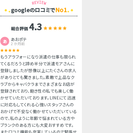
No1
googleのロコミで
4.3
総合評価
あおポテ
あ
2 か月前
もうアラフォーになり派遣の仕事も限られ
てくるだろうと諦め半分で派遣モアさんに
登録しましたが想像以上にたくさんの求人
がありとても驚きました。素敵で上品なク
ラブからキャバクラまでさまざまなお店が
登録されており、飽き性の私でも楽しく働
かせていただいております。LINEにて迅速
に対応もしてくれる心強いスタッフさんの
おかげで不安なく働かせていただいている
ので、私のように年齢で悩まれている方や
ブランクのある方にも大変おすすめです。
また口コミ機能も充実しているので緊張せ