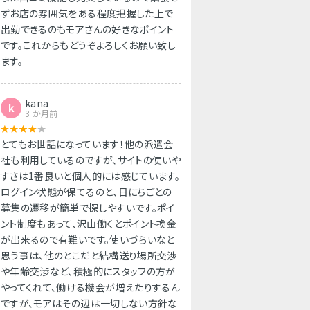
ずお店の雰囲気をある程度把握した上で
出勤できるのもモアさんの好きなポイント
です。これからもどうぞよろしくお願い致し
ます。
kana
k
3 か月前
とてもお世話になっています！他の派遣会
社も利用しているのですが、サイトの使いや
すさは1番良いと個人的には感じています。
ログイン状態が保てるのと、日にちごとの
募集の遷移が簡単で探しやすいです。ポイ
ント制度もあって、沢山働くとポイント換金
が出来るので有難いです。使いづらいなと
思う事は、他のとこだと結構送り場所交渉
や年齢交渉など、積極的にスタッフの方が
やってくれて、働ける機会が増えたりするん
ですが、モアはその辺は一切しない方針な