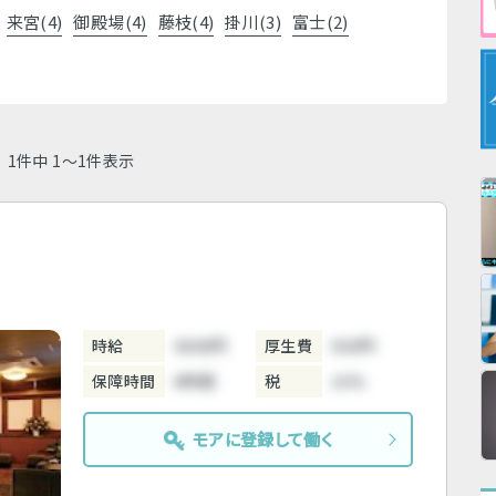
来宮(4)
御殿場(4)
藤枝(4)
掛川(3)
富士(2)
1件中 1～1件表示
時給
4000円
厚生費
500円
保障時間
6時間
税
10%
モアに登録して働く