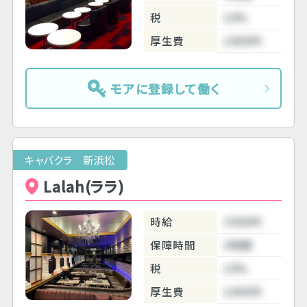
税
10%
厚生費
1000円
モアに登録して働く
キャバクラ 新浜松
Lalah(ララ)
時給
3300円
保障時間
3時間
税
10%
厚生費
1000円