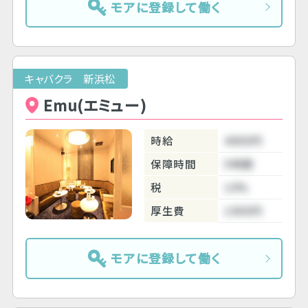
モアに登録して働く
キャバクラ 新浜松
Emu(エミュー)
時給
4000円
保障時間
5時間
税
10%
厚生費
1000円
モアに登録して働く