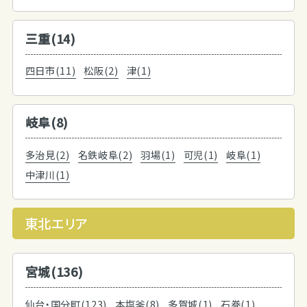
三重(14)
四日市(11)
松阪(2)
津(1)
岐阜(8)
多治見(2)
名鉄岐阜(2)
羽場(1)
可児(1)
岐阜(1)
中津川(1)
東北エリア
宮城(136)
仙台・国分町(123)
本塩釜(8)
多賀城(1)
石巻(1)