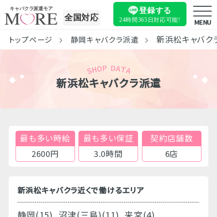
キャバクラ派遣モア
登録する
全国対応
24時間365日
対応可能!
MENU
新浜松キャバク
トップページ
静岡キャバクラ派遣
新浜松キャバクラ派遣
最も多い時給
最も多い保証
契約店舗数
2600円
3.0時間
6店
新浜松キャバクラ近くで働けるエリア
静岡(15)
沼津(三島)(11)
来宮(4)