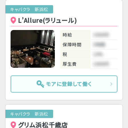
キャバクラ 新浜松
L’Allure(ラリュール)
時給
3300円
保障時間
5時間
税
10%
厚生費
1000円
モアに登録して働く
キャバクラ 新浜松
グリム浜松千歳店