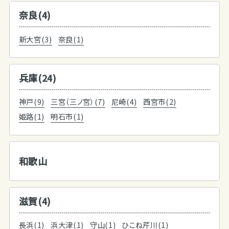
奈良(4)
新大宮(3)
奈良(1)
兵庫(24)
神戸(9)
三宮（三ノ宮）(7)
尼崎(4)
西宮市(2)
姫路(1)
明石市(1)
和歌山
滋賀(4)
長浜(1)
浜大津(1)
守山(1)
ひこね芹川(1)