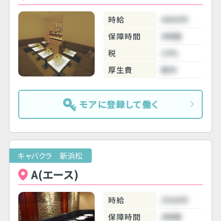
時給
4000円
保障時間
4時間
税
10%
厚生費
無料
モアに登録して働く
キャバクラ 新浜松
A(エース)
時給
3500円
保障時間
4時間