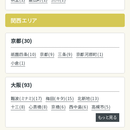
関西エリア
京都(30)
祇園四条(10)
京都(9)
三条(9)
京都河原町(1)
小倉(1)
大阪(93)
難波(ミナミ)(17)
梅田(キタ)(15)
北新地(13)
十三(8)
心斎橋(8)
京橋(6)
西中島(6)
高槻市(5)
もっと見る