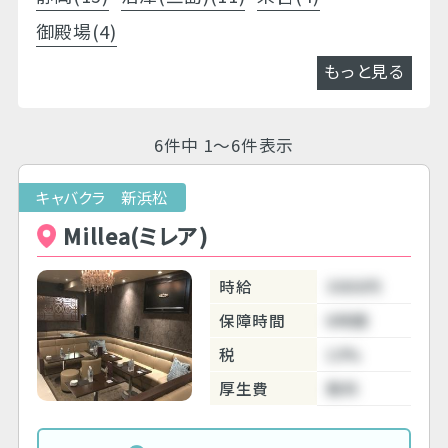
御殿場(4)
もっと見る
6件中 1～6件表示
キャバクラ 新浜松
Millea(ミレア)
時給
3000円
保障時間
6時間
税
10%
厚生費
無料