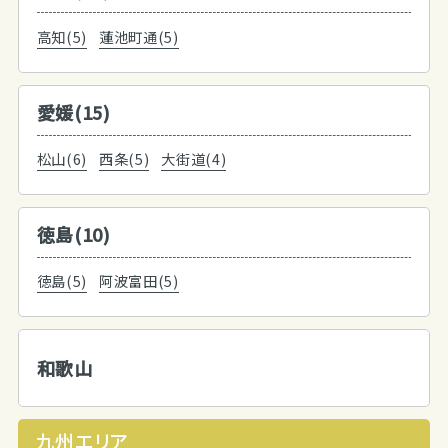
高知(5)
蓮池町通(5)
愛媛(15)
松山(6)
西条(5)
大街道(4)
徳島(10)
徳島(5)
阿波富田(5)
和歌山
九州エリア