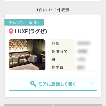
1件中 1～1件表示
キャバクラ 新清水
LUXE(ラグゼ)
時給
4000円
保障時間
4時間
税
10%
厚生費
無料
モアに登録して働く