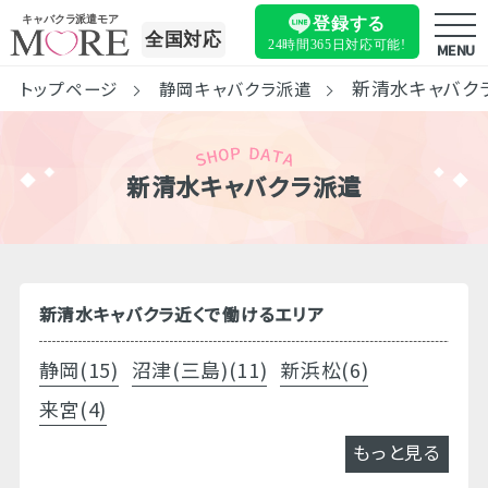
キャバクラ派遣モア
登録する
全国対応
24時間365日
対応可能!
MENU
新清水キャバク
トップページ
静岡キャバクラ派遣
新清水キャバクラ派遣
新清水キャバクラ近くで働けるエリア
静岡(15)
沼津(三島)(11)
新浜松(6)
来宮(4)
もっと見る