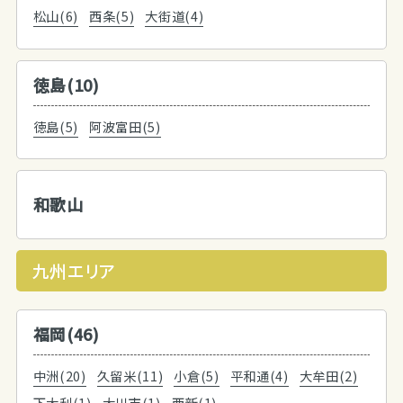
松山(6)
西条(5)
大街道(4)
徳島(10)
徳島(5)
阿波富田(5)
和歌山
九州エリア
福岡(46)
中洲(20)
久留米(11)
小倉(5)
平和通(4)
大牟田(2)
下大利(1)
大川市(1)
西新(1)