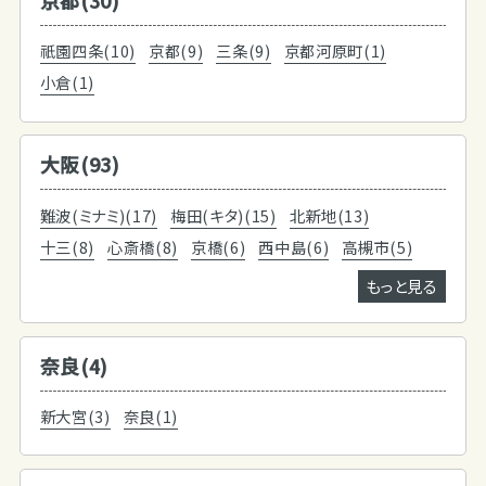
祇園四条(10)
京都(9)
三条(9)
京都河原町(1)
小倉(1)
大阪(93)
難波(ミナミ)(17)
梅田(キタ)(15)
北新地(13)
十三(8)
心斎橋(8)
京橋(6)
西中島(6)
高槻市(5)
もっと見る
奈良(4)
新大宮(3)
奈良(1)