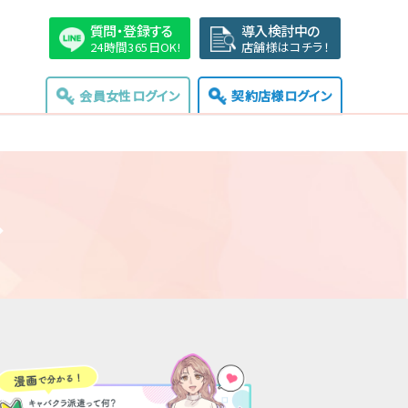
質問・登録する
導入検討中の
24時間365日OK!
店舗様はコチラ！
会員女性ログイン
契約店様ログイン