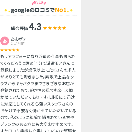
No1
googleのロコミで
4.3
総合評価
あおポテ
あ
2 か月前
もうアラフォーになり派遣の仕事も限られ
てくるだろうと諦め半分で派遣モアさんに
登録しましたが想像以上にたくさんの求人
がありとても驚きました。素敵で上品なク
ラブからキャバクラまでさまざまなお店が
登録されており、飽き性の私でも楽しく働
かせていただいております。LINEにて迅速
に対応もしてくれる心強いスタッフさんの
おかげで不安なく働かせていただいている
ので、私のように年齢で悩まれている方や
ブランクのある方にも大変おすすめです。
また口コミ機能も充実しているので緊張せ