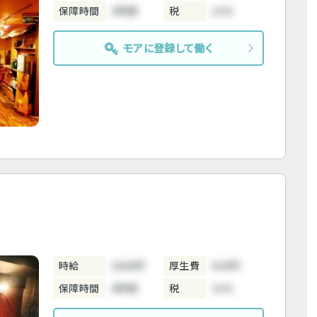
保障時間
3時間
税
10%
モアに登録して働く
時給
3800円
厚生費
500円
保障時間
4時間
税
10%