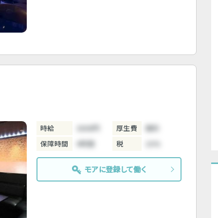
時給
3800円
厚生費
無料
保障時間
4時間
税
10%
モアに登録して働く