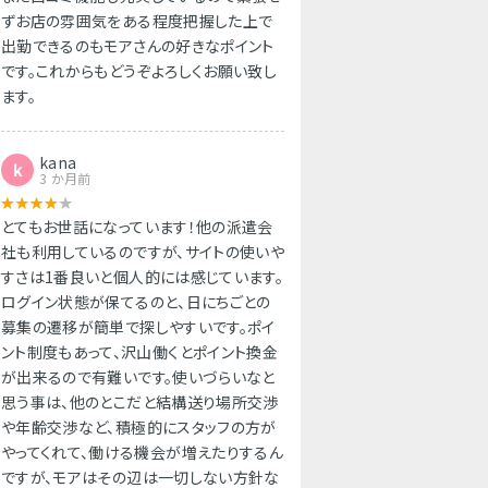
ずお店の雰囲気をある程度把握した上で
出勤できるのもモアさんの好きなポイント
です。これからもどうぞよろしくお願い致し
ます。
kana
k
3 か月前
とてもお世話になっています！他の派遣会
社も利用しているのですが、サイトの使いや
すさは1番良いと個人的には感じています。
ログイン状態が保てるのと、日にちごとの
募集の遷移が簡単で探しやすいです。ポイ
ント制度もあって、沢山働くとポイント換金
が出来るので有難いです。使いづらいなと
思う事は、他のとこだと結構送り場所交渉
や年齢交渉など、積極的にスタッフの方が
やってくれて、働ける機会が増えたりするん
ですが、モアはその辺は一切しない方針な