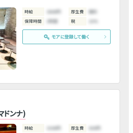
時給
3800円
厚生費
無料
保障時間
3時間
税
10%
モアに登録して働く
リマドンナ)
時給
3300円
厚生費
500円