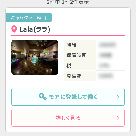
2件中 1～2件表示
キャバクラ 館山
Lala(ララ)
時給
3000円
保障時間
3時間
税
10%
厚生費
500円
モアに登録して働く
詳しく見る