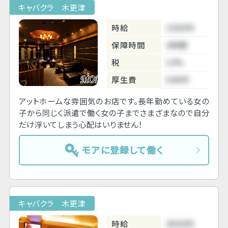
キャバクラ 木更津
時給
3300円
保障時間
4時間
税
10%
厚生費
500円
アットホームな雰囲気のお店です。長年勤めている女の
子から同じく派遣で働く女の子までさまざまなので自分
だけ浮いてしまう心配はいりません！
モアに登録して働く
キャバクラ 木更津
時給
4500円