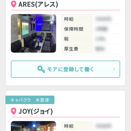
ARES(アレス)
時給
3500円
保障時間
3時間
税
10%
厚生費
無料
モアに登録して働く
キャバクラ 木更津
JOY(ジョイ)
時給
3500円