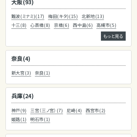
大阪(93)
難波(ミナミ)(17)
梅田(キタ)(15)
北新地(13)
十三(8)
心斎橋(8)
京橋(6)
西中島(6)
高槻市(5)
もっと見る
奈良(4)
新大宮(3)
奈良(1)
兵庫(24)
神戸(9)
三宮（三ノ宮）(7)
尼崎(4)
西宮市(2)
姫路(1)
明石市(1)