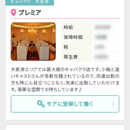
キャバクラ 木更津
プレミア
時給
4500円
保障時間
3時間
税
10%
厚生費
500円
木更津エリアでは最大級のキャバクラ店です。小箱と違
いキャストさんが多数在籍されているので、派遣出勤の
方も特にん目立つことなく、気楽に出勤していただけま
す。 豪華な空間でお待ちしています♪
モアに登録して働く