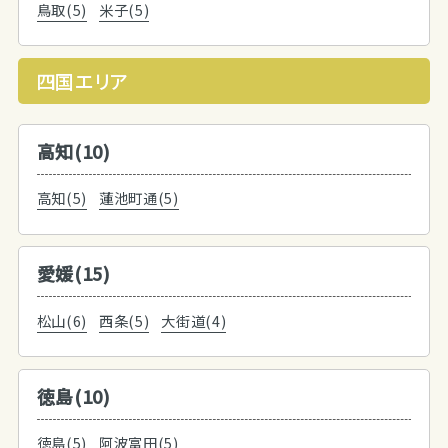
鳥取(5)
米子(5)
四国エリア
高知(10)
高知(5)
蓮池町通(5)
愛媛(15)
松山(6)
西条(5)
大街道(4)
徳島(10)
徳島(5)
阿波富田(5)