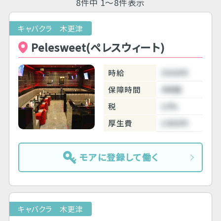
8件中 1～8件表示
キャバクラ 木更津
Pelesweet(ペレスウィート)
時給
3500円
保障時間
4時間
税
10%
厚生費
1000円
モアに登録して働く
キャバクラ 木更津