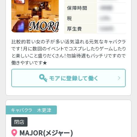
保障時間
4時間
税
10%
厚生費
500円
比較的若い女の子が多い活気溢れる元気なキャバクラ
です！月に数回のイベントでコスプレしたりゲームしたり
と楽しいこと盛りだくさん！勿論待遇もバッチリですので
働きやすいです★
モアに登録して働く
キャバクラ 木更津
閉店
MAJOR(メジャー)