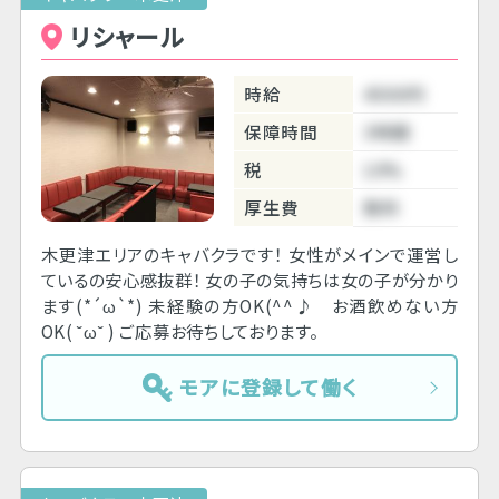
リシャール
時給
4500円
保障時間
3時間
税
10%
厚生費
無料
木更津エリアのキャバクラです！ 女性がメインで運営し
ているの安心感抜群！ 女の子の気持ちは女の子が分かり
ます(*´ω`*) 未経験の方OK(^^♪ お酒飲めない方
OK( ˘ω˘ ) ご応募お待ちしております。
モアに登録して働く