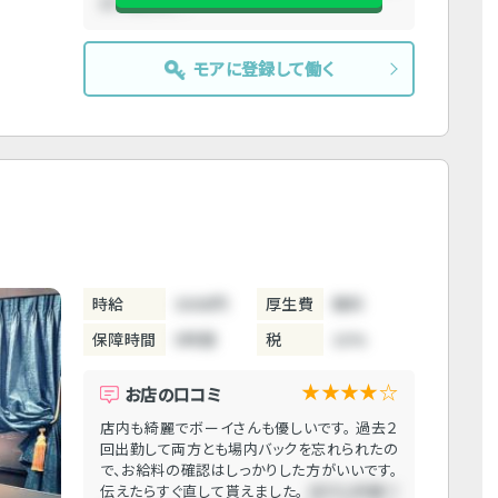
ありました。....
モアに登録して働く
時給
3000円
厚生費
無料
保障時間
5時間
税
10%
★★★★☆
お店の口コミ
店内も綺麗でボーイさんも優しいです。 過去２
回出勤して両方とも場内バックを忘れられたの
で、お給料の確認はしっかりした方がいいです。
伝えたらすぐ直して貰えました。
店内も綺麗で