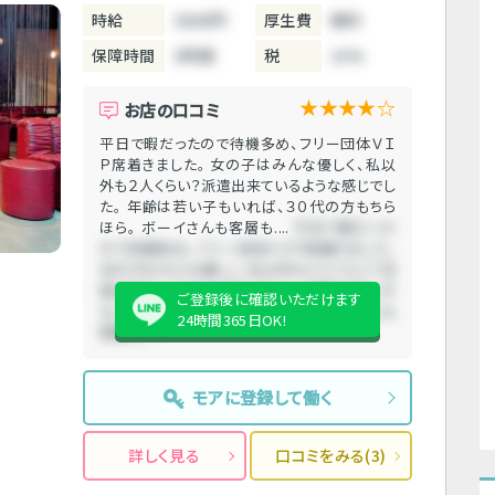
時給
3800円
厚生費
無料
保障時間
3時間
税
10%
★★★★☆
お店の口コミ
平日で暇だったので待機多め、フリー団体ＶＩ
Ｐ席着きました。 女の子はみんな優しく、私以
外も２人くらい？派遣出来ているような感じでし
た。 年齢は若い子もいれば、３０代の方もちら
ほら。 ボーイさんも客層も....
平日で暇だった
ので待機多め、フリー団体ＶＩＰ席着きました。
女の子はみんな優しく、私以外も２人くらい？派
遣出来ているような感じでした。 年齢は若い子
ご登録後に確認いただけます
もいれば、３０代の方もちらほら。 ボーイさんも
24時間365日OK!
客層も....
モアに登録して働く
詳しく見る
口コミをみる(3)