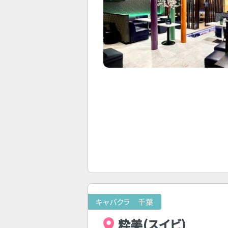
キャバクラ 千葉
粋美(スイビ)