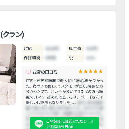
～(クラン)
時給
4000円
厚生費
500円
保障時間
5時間
税
10%
★★★★★
お店の口コミ
店内・更衣室綺麗で個人的に居心地が良かっ
た。 女の子も優しくてスタイルが良く、綺麗な方
多かったです。 若い子が多めで３０代の方も綺
麗で、レベル高めだと思います。 ボーイさんは
優しいし説明もありました。....
店内・更衣室綺
麗で個人的に居心地が良かった。 女の子も優
しくてスタイルが良く、綺麗な方多かったです。
若い子が多めで３０代の方も綺麗で、レベル高
ご登録後に確認いただけます
めだと思います。 ボーイさんは優しいし説明も
24時間365日OK!