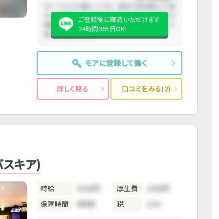
ボーイさんも優しいです。 過去２回出勤して両
方とも場内バックを忘れられたので、お給料の
ご登録後に確認いただけます
確認はしっかりした方がいいです。伝えたらすぐ
24時間365日OK!
直して貰えました。
モアに登録して働く
詳しく見る
口コミをみる(2)
バスキア)
時給
3500円
厚生費
1000円
保障時間
6時間
税
10%