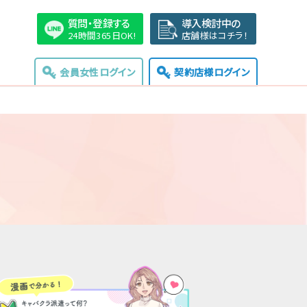
質問・登録する
導入検討中の
24時間365日OK!
店舗様はコチラ！
会員女性ログイン
契約店様ログイン