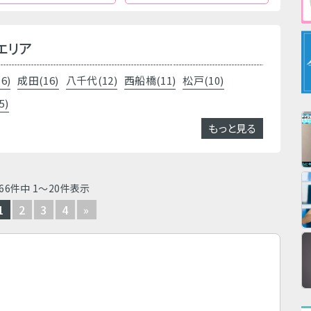
エリア
6)
成田(16)
八千代(12)
西船橋(11)
松戸(10)
5)
もっと見る
66件中 1～20件表示
1
2
3
4
»