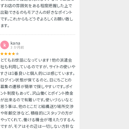
ずお店の雰囲気をある程度把握した上で
出勤できるのもモアさんの好きなポイント
です。これからもどうぞよろしくお願い致し
ます。
kana
k
3 か月前
とてもお世話になっています！他の派遣会
社も利用しているのですが、サイトの使いや
すさは1番良いと個人的には感じています。
ログイン状態が保てるのと、日にちごとの
募集の遷移が簡単で探しやすいです。ポイ
ント制度もあって、沢山働くとポイント換金
が出来るので有難いです。使いづらいなと
思う事は、他のとこだと結構送り場所交渉
や年齢交渉など、積極的にスタッフの方が
やってくれて、働ける機会が増えたりするん
ですが、モアはその辺は一切しない方針な