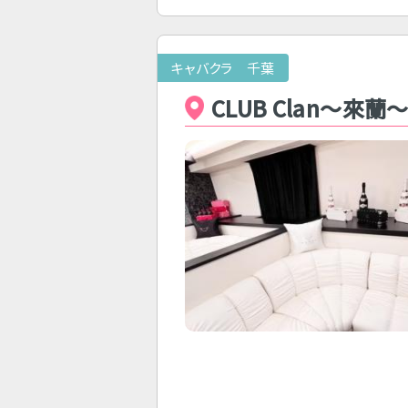
キャバクラ 千葉
CLUB Clan～來蘭