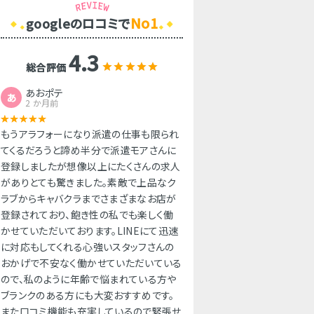
No1
googleのロコミで
4.3
総合評価
あおポテ
あ
2 か月前
もうアラフォーになり派遣の仕事も限られ
てくるだろうと諦め半分で派遣モアさんに
登録しましたが想像以上にたくさんの求人
がありとても驚きました。素敵で上品なク
ラブからキャバクラまでさまざまなお店が
登録されており、飽き性の私でも楽しく働
かせていただいております。LINEにて迅速
に対応もしてくれる心強いスタッフさんの
おかげで不安なく働かせていただいている
ので、私のように年齢で悩まれている方や
ブランクのある方にも大変おすすめです。
また口コミ機能も充実しているので緊張せ