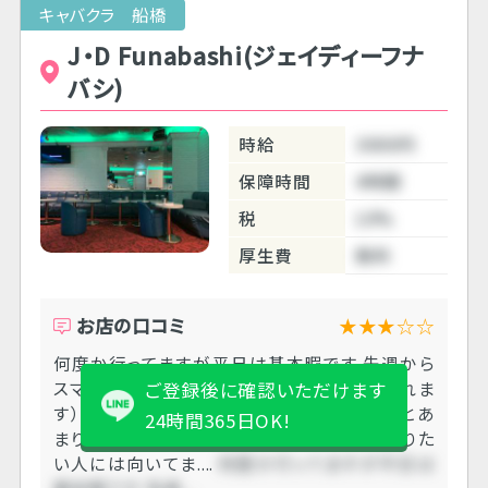
キャバクラ 船橋
J・D Funabashi(ジェイディーフナ
バシ)
時給
3000円
保障時間
4時間
税
10%
厚生費
無料
お店の口コミ
★★★☆☆
何度か行ってますが平日は基本暇です 先週から
スマホ使用ＮＧ、ヘアメ有り（１２５０円引かれま
ご登録後に確認いただけます
す） になりました。 ヘアメと送り代引かれるとあ
24時間365日OK!
まり稼げませんが 平日は暇なので気楽にやりた
い人には向いてま....
何度か行ってますが平日は