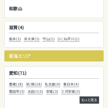
和歌山
滋賀(4)
長浜(1)
浜大津(1)
守山(1)
ひこね芹川(1)
東海エリア
愛知(71)
豊橋(18)
栄/錦(18)
名古屋(4)
春日井(4)
豊田市(3)
太田川(3)
安城(3)
三河安城(3)
もっと見る