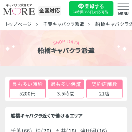
キャバクラ派遣モア
登録する
全国対応
24時間365日
対応可能!
MENU
船橋キャバクラ
トップページ
千葉キャバクラ派遣
船橋キャバクラ派遣
最も多い時給
最も多い保証
契約店舗数
5200円
3.5時間
21店
船橋キャバクラ近くで働けるエリア
千葉(66)
柏(29)
五井(18)
津田沼(16)