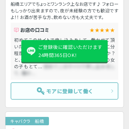
船橋エリアでちょっとワンランク上なお店です♪ フォロー
もしっかり出来ますので、夜が未経験の方でも歓迎です
よ！！ お酒が苦手な方、飲めない方も大丈夫です。
お店の口コミ
★★★★★
初めてこのサイトで申し込みをして、 働かせて頂
いたお店でした。 道がわからず電話をかけ、二分
ご登録後に確認いただけます
程度 おくれてしまいましたが、大丈夫でしたか？
24時間365日OK!
と、優しく対応していただきました。 キャストの女
の子もとて....
初めてこのサイトで申し込みをし
て、 働か....
モアに登録して働く
キャバクラ 船橋