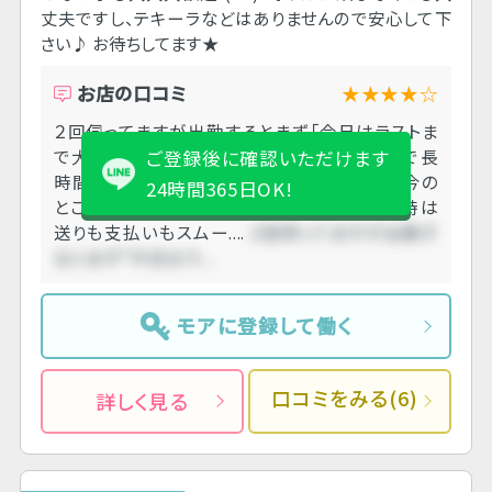
丈夫ですし、テキーラなどはありませんので安心して下
さい♪ お待ちしてます★
お店の口コミ
★★★★☆
２回伺ってますが出勤するとまず「今日はラストま
で大丈夫なんですよね？」と念を押されるので長
ご登録後に確認いただけます
時間になる覚悟があった方がいいかもです。今の
24時間365日OK!
ところ２回とも保証であがってますが。 私の時は
送りも支払いもスムー....
２回伺ってますが出勤す
るとまず「今日はラ....
モアに登録して働く
口コミをみる(6)
詳しく見る