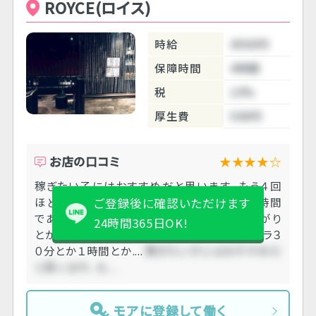
ROYCE(ロイス)
時給
4500円
保障時間
4時間
税
10%
厚生費
500円
お店の口コミ
★★★★☆
稼ぎたい子にはおすすめだと思います。 もう４回
ほど働かせていただいていますが、私は保証時間
ご登録後に確認いただけます
であがったことないです。ＧＷ中は４：００あがり
24時間365日OK!
とかもありました。 平日の暇な日でも保証プラ３
０分とか１時間とか....
稼ぎたい子にはおすすめだ
と思います。 も....
モアに登録して働く