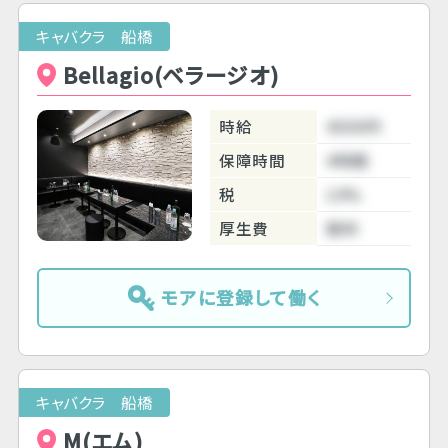
キャバクラ 船橋
Bellagio(ベラージオ)
時給
4500円
保障時間
4時間
税
10%
厚生費
無料
モアに登録して働く
キャバクラ 船橋
M(エム)