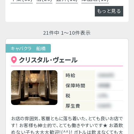
もっと見る
21件中 1～10件表示
キャバクラ 船橋
クリスタル･ヴェール
時給
3000円
保障時間
4時間
税
10%
厚生費
500円
お店の雰囲気、客層ともに落ち着いた、とても良いお店で
す！ お客様も紳士的で、とても働きやすいです★ お酒飲
めない子も大大大歓迎!(^^)! ボトルは飲まなくても大