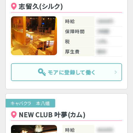
志留久(シルク)
時給
3800円
保障時間
3時間
税
10%
厚生費
無料
モアに登録して働く
キャバクラ 本八幡
NEW CLUB 叶夢(カム)
時給
4500円