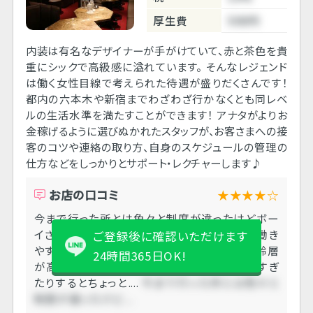
厚生費
500円
内装は有名なデザイナーが手がけていて、赤と茶色を貴
重にシックで高級感に溢れています。 そんなレジェンド
は働く女性目線で考えられた待遇が盛りだくさんです！
都内の六本木や新宿までわざわざ行かなくとも同レベ
ルの生活水準を満たすことができます！ アナタがよりお
金稼げるように選びぬかれたスタッフが、お客さまへの接
客のコツや連絡の取り方、自身のスケジュールの管理の
仕方などをしっかりとサポート・レクチャーします♪
お店の口コミ
★★★★☆
今まで行った所とは色々と制度が違ったけどボー
イさんもキャストさんもめちゃくちゃ優しくて働き
ご登録後に確認いただけます
やすかったです。 お客さんもキャストさんも年齢層
24時間365日OK!
が高めで、ドレスの露出が多すぎたり丈が短すぎ
たりするとちょっと....
今まで行った所とは色々と
制度が違ったけど....