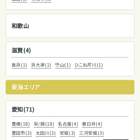
和歌山
滋賀(4)
長浜(1)
浜大津(1)
守山(1)
ひこね芹川(1)
東海エリア
愛知(71)
豊橋(18)
栄/錦(18)
名古屋(4)
春日井(4)
豊田市(3)
太田川(3)
安城(3)
三河安城(3)