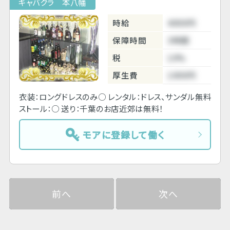
キャバクラ 本八幡
時給
4000円
保障時間
3時間
税
10%
厚生費
1000円
衣装：ロングドレスのみ○ レンタル：ドレス、サンダル無料
ストール：○ 送り：千葉のお店近郊は無料！
モアに登録して働く
前へ
次へ