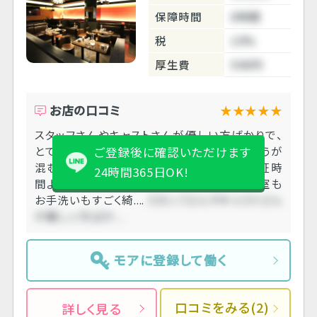
保障時間
6時間
税
10%
厚生費
500円
お店の口コミ
★★★★★
スタッフさんやキャストさんが優しい方ばかりで、
とても働きやすい空間でした。 遅い時間のほうが
ご登録後に確認いただけます
混むのかな？曜日にもよると思いますが、保証時
24時間365日OK!
間よりも長く働かせていただきました。 更衣室も
お手洗いもすごく綺....
スタッフさんやキャストさん
が優しい方ばか....
モアに登録して働く
口コミをみる(2)
詳しく見る