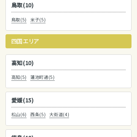
鳥取(10)
鳥取(5)
米子(5)
四国エリア
高知(10)
高知(5)
蓮池町通(5)
愛媛(15)
松山(6)
西条(5)
大街道(4)