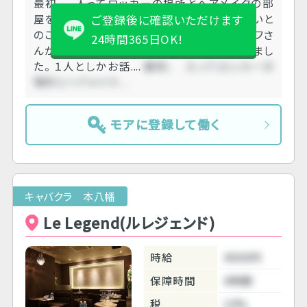
最初， 入ってロッカーの場所とヘアメイクの部
屋を教えてもらい終わったら降りてきてくださいと
ご登録後に確認いただけます
のことで， 準備が整い降りると女性のスタッフさ
24時間365日OK!
んがとても親切で丁寧にお仕事を教えてくれまし
た。 １人としかお話....
最初， 入ってロッカーの
場所とヘアメイク....
モアに登録して働く
キャバクラ 本八幡
Le Legend(ルレジェンド)
時給
4500円
保障時間
4時間
税
10%