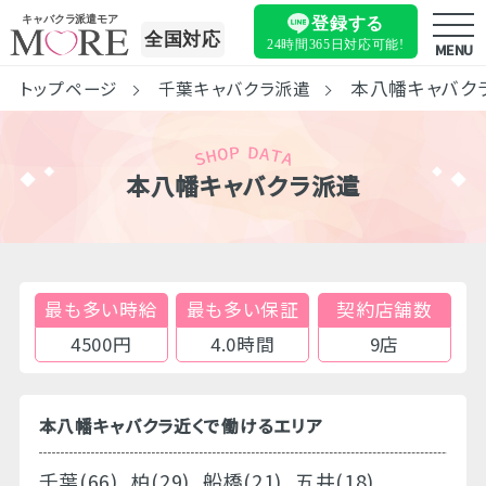
キャバクラ派遣モア
登録する
全国対応
24時間365日
対応可能!
MENU
本八幡キャバク
トップページ
千葉キャバクラ派遣
本八幡キャバクラ派遣
最も多い時給
最も多い保証
契約店舗数
4500円
4.0時間
9店
本八幡キャバクラ近くで働けるエリア
千葉(66)
柏(29)
船橋(21)
五井(18)