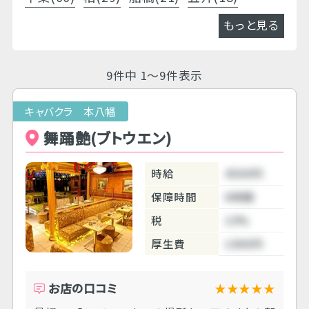
もっと見る
9件中 1～9件表示
キャバクラ 本八幡
舞踊艶(ブトウエン)
時給
4500円
保障時間
6時間
税
10%
厚生費
1000円
お店の口コミ
★★★★★