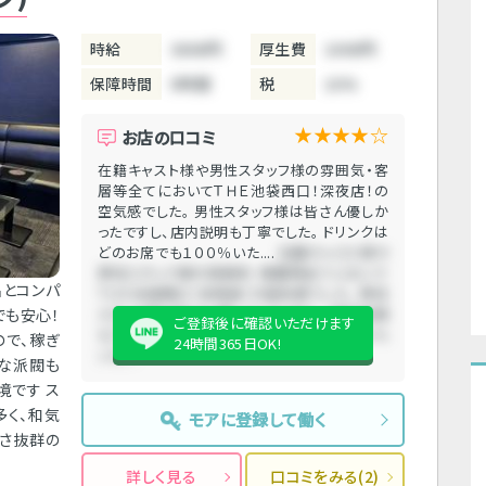
時給
3800円
厚生費
1000円
保障時間
5時間
税
10%
★★★★☆
お店の口コミ
在籍キャスト様や男性スタッフ様の雰囲気・客
層等全てにおいてＴＨＥ池袋西口！深夜店！の
空気感でした。 男性スタッフ様は皆さん優しか
ったですし、店内説明も丁寧でした。 ドリンクは
どのお席でも１００％いた....
在籍キャスト様や
男性スタッフ様の雰囲気・客層等全てにおいて
名とコンパ
ＴＨＥ池袋西口！深夜店！の空気感でした。 男性
でも安心！
スタッフ様は皆さん優しかったですし、店内説明
ご登録後に確認いただけます
も丁寧でした。 ドリンクはどのお席でも１００％
ので、稼ぎ
24時間365日OK!
いた....
ちな派閥も
境です ス
多く、和気
モアに登録して働く
すさ抜群の
詳しく見る
口コミをみる(2)