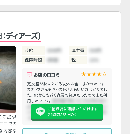
旧：ディアーズ)
時給
3000円
厚生費
500円
保障時間
6時間
税
10%
★★★★☆
お店の口コミ
更衣室が狭いところ以外は全てよかったです！
スタッフさんもキャストさんもいい方ばかりでし
た。 駅からも近く客層も普通だったのでまた利
用したいです。
更衣室が狭いところ以外は全て
よかったです！ スタッフさんもキャストさんもい
ご登録後に確認いただけます
い方ばかりでした。 駅からも近く客層も普通だ
24時間365日OK!
ってご提供
ったのでまた利用したいです。
 ココでの
単な内容な