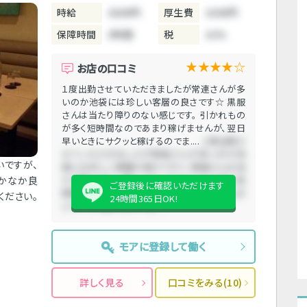
時給
3800円
厚生費
1000円
保障時間
3時間
税
10%
★★★★☆
お店の口コミ
１度出勤させていただきましたが常連さんが多
いのか池袋には珍しい客層の良さです☆ 黒服
さんは当たり障りのない感じです。 引かれもの
が多く短時間なのであまり稼げませんが、翌日
早いときにサクッと稼げるのでま....
１度出勤さ
せていただきましたが常連さんが多いのか池
いですが、
袋には珍しい客層の良さです☆ 黒服さんは当
かなか良
たり障りのない感じです。 引かれものが多く短
ご登録後に確認いただけます
時間なのであまり稼げませんが、翌日早いとき
ください。
24時間365日OK!
にサクッと稼げるのでま....
モアに登録して働く
詳しく見る
口コミをみる(10)