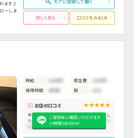
モアに登録して働く
られます♪
ォローしま
詳しく見る
口コミをみる(4)
時給
3000円
厚生費
1000円
保障時間
6時間
税
10%
★★★★★
お店の口コミ
早〆でしたがちゃんと保証分の給料もらえまし
ご登録後に確認いただけます
た！
早〆でしたがちゃんと保証分の給料もらえ
24時間365日OK!
ました！