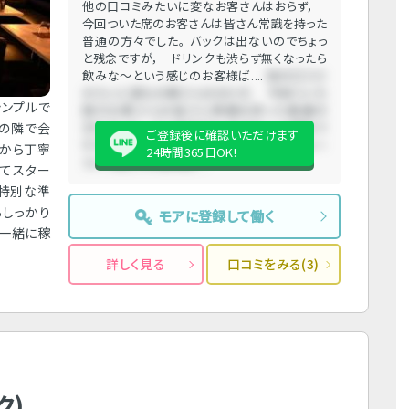
他の口コミみたいに変なお客さんはおらず，
今回ついた席のお客さんは皆さん常識を持った
普通の方々でした。 バックは出ないのでちょっ
と残念ですが， ドリンクも渋らず無くなったら
飲みな〜という感じのお客様ば....
他の口コミ
みたいに変なお客さんはおらず， 今回ついた
シンプルで
席のお客さんは皆さん常識を持った普通の
様の隣で会
方々でした。 バックは出ないのでちょっと残念で
ご登録後に確認いただけます
すが， ドリンクも渋らず無くなったら飲みな〜
一から丁寧
24時間365日OK!
という感じのお客様ば....
してスター
、特別な準
らしっかり
モアに登録して働く
、一緒に稼
詳しく見る
口コミをみる(3)
ク)