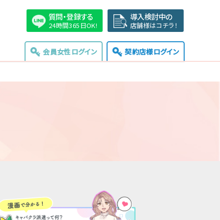
質問・登録する
導入検討中の
24時間365日OK!
店舗様はコチラ！
会員女性ログイン
契約店様ログイン