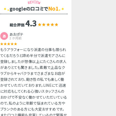
No1
googleのロコミで
4.3
総合評価
あおポテ
あ
2 か月前
もうアラフォーになり派遣の仕事も限られ
てくるだろうと諦め半分で派遣モアさんに
登録しましたが想像以上にたくさんの求人
がありとても驚きました。素敵で上品なク
ラブからキャバクラまでさまざまなお店が
登録されており、飽き性の私でも楽しく働
かせていただいております。LINEにて迅速
に対応もしてくれる心強いスタッフさんの
おかげで不安なく働かせていただいている
ので、私のように年齢で悩まれている方や
ブランクのある方にも大変おすすめです。
また口コミ機能も充実しているので緊張せ