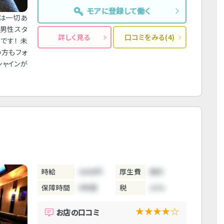
モアに登録して働く
閥は一切あ
 男性スタ
詳しく見る
口コミをみる(4)
です！ 未
い方もフォ
シャインが
時給
3800円
厚生費
無料
保障時間
5時間
税
10%
★★★★☆
お店の口コミ