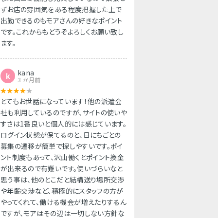
ずお店の雰囲気をある程度把握した上で
出勤できるのもモアさんの好きなポイント
です。これからもどうぞよろしくお願い致し
ます。
kana
k
3 か月前
とてもお世話になっています！他の派遣会
社も利用しているのですが、サイトの使いや
すさは1番良いと個人的には感じています。
ログイン状態が保てるのと、日にちごとの
募集の遷移が簡単で探しやすいです。ポイ
ント制度もあって、沢山働くとポイント換金
が出来るので有難いです。使いづらいなと
思う事は、他のとこだと結構送り場所交渉
や年齢交渉など、積極的にスタッフの方が
やってくれて、働ける機会が増えたりするん
ですが、モアはその辺は一切しない方針な