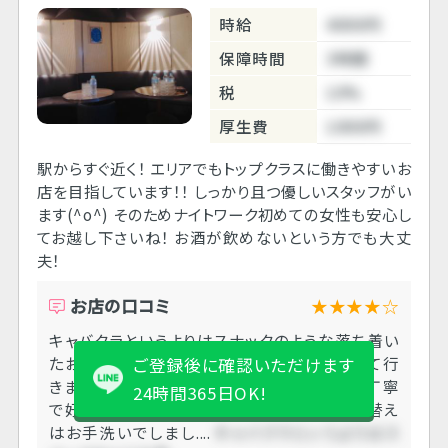
時給
4000円
保障時間
3時間
税
10%
厚生費
1000円
駅からすぐ近く！ エリアでもトップクラスに働きやすいお
店を目指しています！！ しっかり且つ優しいスタッフがい
ます(^o^) そのためナイトワーク初めての女性も安心し
てお越し下さいね！ お酒が飲めないという方でも大丈
夫！
お店の口コミ
★★★★☆
キャバクラというよりはスナックのような落ち着い
たお店だなぁと思いました。 先月に他を通して行
ご登録後に確認いただけます
きましたが、私が行った時は男性スタッフは丁寧
24時間365日OK!
で好印象な方々だったなぁと思いました。 着替え
はお手洗いでしまし....
キャバクラというよりはス