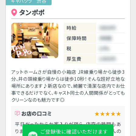
キャバクラ 渋谷
タンポポ
時給
3800円
保障時間
4時間
税
10%
厚生費
1000円
アットホームさが自慢の小箱店 JR線乗り場から徒歩3
分、井の頭線乗り場からは徒歩10秒！そんな超好立地な
場所にあります♪​ 新店なので、綺麗で清潔な店内でお仕
事できるだけでなく、キャスト同士の人間関係がとっても
クリーンなのも魅力です◎
お店の口コミ
★★★★★
平日だったからか客入りが疎ら、店空の時間もあ
りました。客層はサラリーマン多め。ボーイさんの
ご登録後に確認いただけます