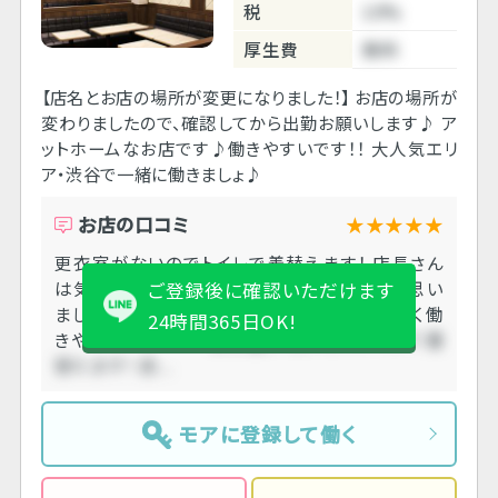
税
10%
厚生費
無料
【店名とお店の場所が変更になりました！】 お店の場所が
変わりましたので、確認してから出勤お願いします♪ ア
ットホームなお店です♪働きやすいです！！ 大人気エリ
ア・渋谷で一緒に働きましょ♪
お店の口コミ
★★★★★
更衣室がないのでトイレで着替えます！ 店長さん
は気さくに話してくれて悪い感じではないと思い
ご登録後に確認いただけます
ました！ ドリンクプッシュも言われなく、 すごく働
24時間365日OK!
きやすかったです！
更衣室がないのでトイレで着
替えます！ 店....
モアに登録して働く