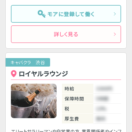
モアに登録して働く
詳しく見る
キャバクラ 渋谷
ロイヤルラウンジ
時給
3300円
保障時間
5時間
税
10%
厚生費
無料
エリートサラリーマンや自営業の方、業界関係者やインフ