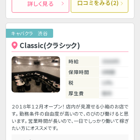
口コミをみる(2)
詳しく見る
キャバクラ 渋谷
Classic(クラシック)
時給
3500円
保障時間
6時間
税
10%
厚生費
無料
２０１８年１２月オープン！ 店内が見渡せる小箱のお店で
す。 勤務条件の自由度が高いので、のびのび働けると思
います。 営業時間が長いので、一日でしっかり働いて稼ぎ
たい方にオススメです。