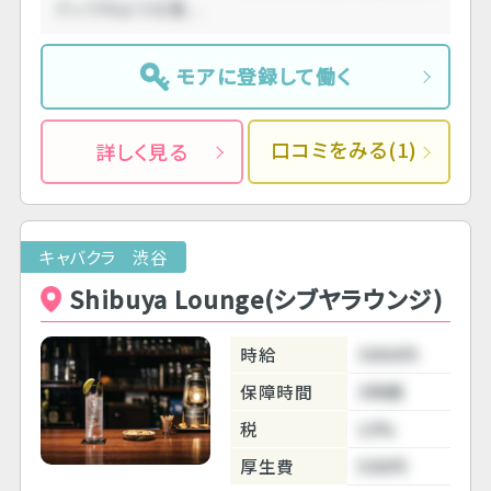
ナックのような落....
モアに登録して働く
口コミをみる(1)
詳しく見る
キャバクラ 渋谷
Shibuya Lounge(シブヤラウンジ)
時給
3000円
保障時間
3時間
税
10%
厚生費
500円