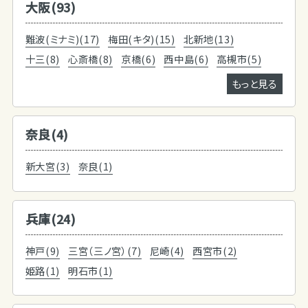
大阪(93)
難波(ミナミ)(17)
梅田(キタ)(15)
北新地(13)
十三(8)
心斎橋(8)
京橋(6)
西中島(6)
高槻市(5)
もっと見る
奈良(4)
新大宮(3)
奈良(1)
兵庫(24)
神戸(9)
三宮（三ノ宮）(7)
尼崎(4)
西宮市(2)
姫路(1)
明石市(1)