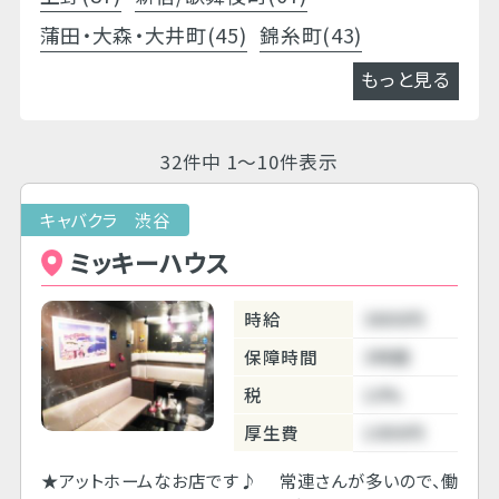
蒲田・大森・大井町(45)
錦糸町(43)
もっと見る
32件中 1～10件表示
キャバクラ 渋谷
ミッキーハウス
時給
3800円
保障時間
3時間
税
10%
厚生費
1000円
★アットホームなお店です♪ 常連さんが多いので、働