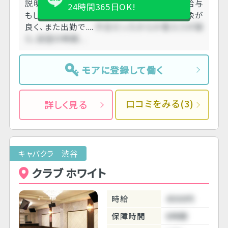
説明がとても丁寧。キャストもみんな優しい。給与
24時間365日OK!
もしっかり明細を提示してくれます。 とても印象が
良く、また出勤で....
平日だったからか客入りが疎
ら、店空の時間....
モアに登録して働く
口コミをみる(3)
詳しく見る
キャバクラ 渋谷
クラブ ホワイト
時給
4500円
保障時間
6時間