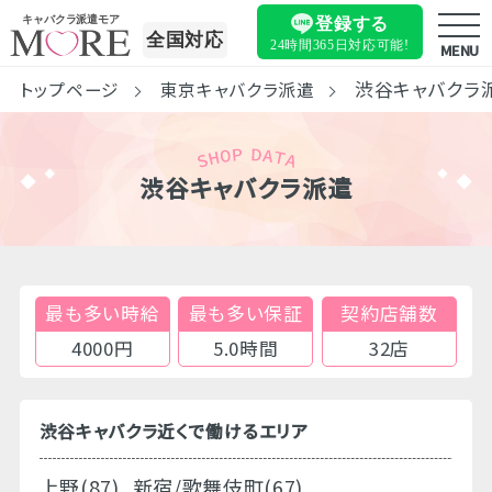
キャバクラ派遣モア
登録する
全国対応
24時間365日
対応可能!
MENU
渋谷キャバクラ
トップページ
東京キャバクラ派遣
渋谷キャバクラ派遣
最も多い時給
最も多い保証
契約店舗数
4000円
5.0時間
32店
渋谷キャバクラ近くで働けるエリア
上野(87)
新宿/歌舞伎町(67)