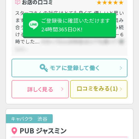
お店の口コミ
★★★★★
スタッフさんの対応はとても良くて 優しいと思い
ます‪\（ᯅ̈ ）／ 時期的なものもあり基本的に混み
ご登録後に確認いただけます
合うのと 特に早上がり申請してなければ 混み続
24時間365日OK!
ける限りお仕事ができるので 私の場合は２３－６
時でした....
スタッフさんの対応はとても良くて 優
しい....
モアに登録して働く
口コミをみる(1)
詳しく見る
キャバクラ 渋谷
PUB ジャスミン