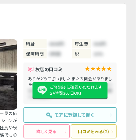
時給
4000円
厚生費
500円
保障時間
3時間
税
10%
★★★★★
お店の口コミ
ありがとうございました またの機会がありまし
たらよろしくお願いいたします
ありがとうござい
ご登録後に確認いただけます
ました またの機会がありましたらよろしくお願
24時間365日OK!
いいたします
一見の価
モアに登録して働く
ーションが
で社長や役
詳しく見る
口コミをみる(2)
経験でも心