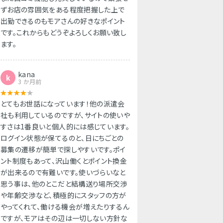
ずお店の雰囲気をある程度把握した上で
出勤できるのもモアさんの好きなポイント
です。これからもどうぞよろしくお願い致し
ます。
kana
k
3 か月前
とてもお世話になっています！他の派遣会
社も利用しているのですが、サイトの使いや
すさは1番良いと個人的には感じています。
ログイン状態が保てるのと、日にちごとの
募集の遷移が簡単で探しやすいです。ポイ
ント制度もあって、沢山働くとポイント換金
が出来るので有難いです。使いづらいなと
思う事は、他のとこだと結構送り場所交渉
や年齢交渉など、積極的にスタッフの方が
やってくれて、働ける機会が増えたりするん
ですが、モアはその辺は一切しない方針な