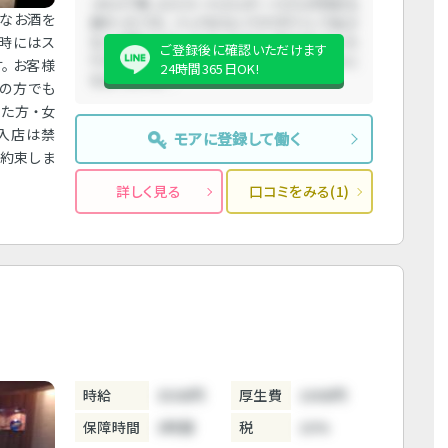
っちゃ丁寧。エスコートさんボーイさんの対応も
ンなお酒を
良かったです。 バックはないですがドリンク出さ
た時にはス
ないお客さんはいなかったので、気まずくなった
ご登録後に確認いただけます
りするとはなくて良かったです。多少マイナスに
。 お客様
24時間365日OK!
なるぐらいは....
験の方でも
た方 ・女
の入店は禁
モアに登録して働く
お約束しま
詳しく見る
口コミをみる(1)
時給
3500円
厚生費
1000円
保障時間
3時間
税
10%