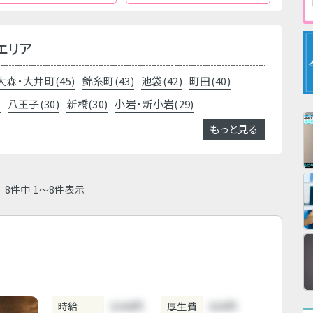
エリア
大森・大井町(45)
錦糸町(43)
池袋(42)
町田(40)
)
八王子(30)
新橋(30)
小岩・新小岩(29)
もっと見る
8件中 1～8件表示
時給
3300円
厚生費
500円