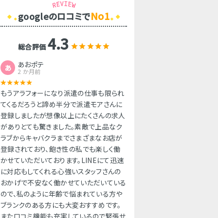
No1
googleのロコミで
4.3
総合評価
あおポテ
あ
2 か月前
もうアラフォーになり派遣の仕事も限られ
てくるだろうと諦め半分で派遣モアさんに
登録しましたが想像以上にたくさんの求人
がありとても驚きました。素敵で上品なク
ラブからキャバクラまでさまざまなお店が
登録されており、飽き性の私でも楽しく働
かせていただいております。LINEにて迅速
に対応もしてくれる心強いスタッフさんの
おかげで不安なく働かせていただいている
ので、私のように年齢で悩まれている方や
ブランクのある方にも大変おすすめです。
また口コミ機能も充実しているので緊張せ