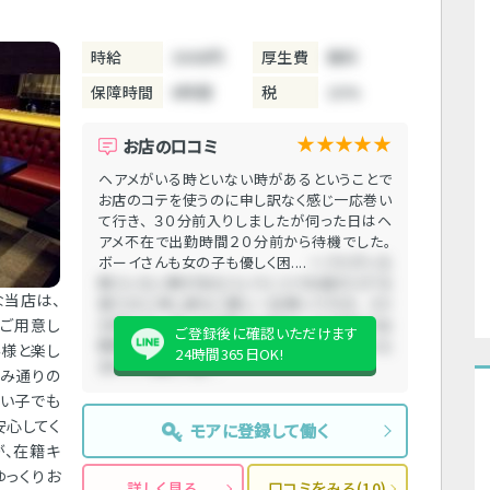
時給
3000円
厚生費
無料
保障時間
6時間
税
10%
★★★★★
お店の口コミ
ヘアメがいる時といない時があるということで
お店のコテを使うのに申し訳なく感じ一応巻い
て行き、 ３０分前入りしましたが伺った日はヘ
アメ不在で出勤時間２０分前から待機でした。
ボーイさんも女の子も優しく困....
ヘアメがいる
時といない時があるということでお店のコテを
な当店は、
使うのに申し訳なく感じ一応巻いて行き、 ３０
々ご用意し
分前入りしましたが伺った日はヘアメ不在で出
ご登録後に確認いただけます
勤時間２０分前から待機でした。 ボーイさんも
客様と楽し
24時間365日OK!
女の子も優しく困....
好み通りの
ない子でも
安心してく
モアに登録して働く
が、在籍キ
ゆっくりお
詳しく見る
口コミをみる(10)