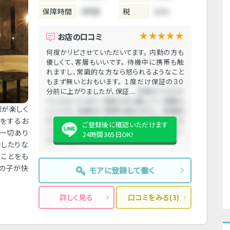
保障時間
3時間
税
10%
★★★★★
お店の口コミ
何度かリピさせていただいてます。 内勤の方も
優しくて、客層もいいです。 待機中に携帯も触
れますし、常識的な方なら怒られるようなこと
もまず無いとおもいます。 １度だけ保証の３０
分前に上がりましたが、保証....
何度かリピさせ
ていただいてます。 内勤の方も優しくて、客層も
様が楽しく
いいです。 待機中に携帯も触れますし、常識的
しをするお
な方なら怒られるようなこともまず無いとおも
ご登録後に確認いただけます
います。 １度だけ保証の３０分前に上がりまし
は一切あり
24時間365日OK!
たが、保証....
をしたりな
のことをも
女の子が快
モアに登録して働く
詳しく見る
口コミをみる(3)