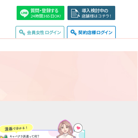
質問・登録する
導入検討中の
24時間365日OK!
店舗様はコチラ！
会員女性ログイン
契約店様ログイン