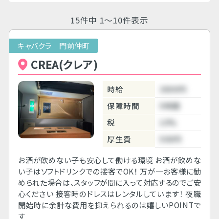
15件中 1～10件表示
キャバクラ 門前仲町
CREA(クレア)
時給
3800円
保障時間
5時間
税
10%
厚生費
500円
お酒が飲めない子も安心して働ける環境 お酒が飲めな
い子はソフトドリンクでの接客でOK！ 万が一お客様に勧
められた場合は、スタッフが間に入って対応するのでご安
心ください 接客時のドレスはレンタルしています！ 夜職
開始時に余計な費用を抑えられるのは嬉しいPOINTで
す