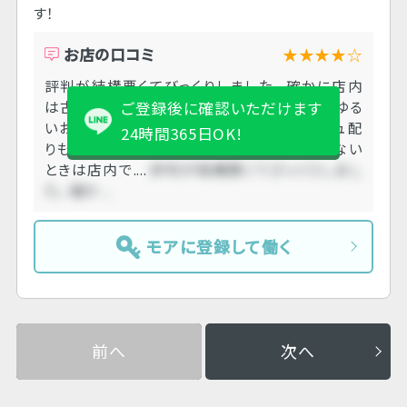
す！
お店の口コミ
★★★★☆
評判が結構悪くてびっくりしました。 確かに店内
は古くて汚い方ですが、 すごくアットホームでゆる
ご登録後に確認いただけます
いお店なので 私はすごく楽でした。 ティッシュ配
24時間365日OK!
りも別に強要はされないので お客さんが居ない
ときは店内で....
評判が結構悪くてびっくりしまし
た。 確か....
モアに登録して働く
前へ
次へ