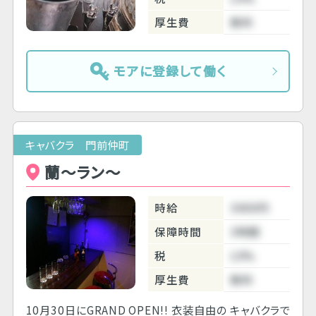
厚生費
無料
モアに登録して働く
キャバクラ 門前仲町
蘭～ラン～
時給
3000円
保障時間
3時間
税
10%
厚生費
無料
10月30日にGRAND OPEN!! 衣装自由の キャバクラで