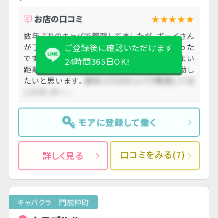
お店の口コミ
★★★★★
数年ぶりのキャバで緊張してましたが、ボーイさん
が丁寧に説明してくださり本当にありがたかった
ご登録後に確認いただけます
です。 スタッフさん皆さん優しく、女の子は程よい
24時間365日OK!
距離間で働きやすいと思います。 またぜひ出勤し
たいと思います。
数年ぶりのキャバで緊張してま
したが、ボー....
モアに登録して働く
口コミをみる(7)
詳しく見る
キャバクラ 門前仲町