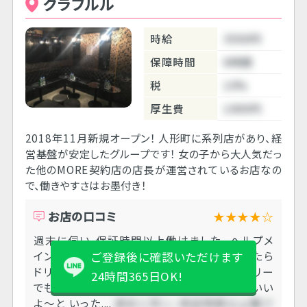
クラブルル
時給
3500円
保障時間
6時間
税
10%
厚生費
1000円
2018年11月新規オープン！ 人形町に系列店があり、経
営基盤が安定したグループです！ 女の子から大人気だっ
た他のMORE契約店の店長が運営されているお店なの
で、働きやすさはお墨付き！
お店の口コミ
★★★★☆
週末に伺い、保証時間以上働けました。 ヘルプメ
インで待機は少なかったです。 フリーについたら
ご登録後に確認いただけます
ドリンク取ってください と言われましたが、フリー
24時間365日OK!
でもヘルプでも 多くの卓はお客様から呑んでいい
よ〜と いった....
週末に伺い、保証時間以上働け