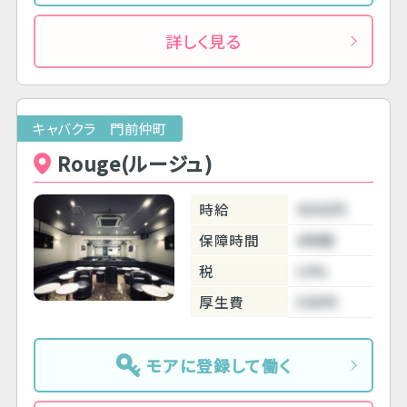
詳しく見る
キャバクラ 門前仲町
Rouge(ルージュ)
時給
4500円
保障時間
4時間
税
10%
厚生費
500円
モアに登録して働く