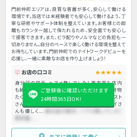
門前仲町エリアは、良質な客層が多く、安心して働ける
環境です。当店では未経験者でも安心して働けるよう、丁
寧な研修やサポート体制を整えています。お客様との距
離もカウンター越しで保たれるため、安全面でも安心し
て接客できます。また、ビラ配りやノルマなどの負担も一
切ありません。自分のペースで楽しく働ける環境を整えて
お待ちしています。門前仲町でのナイトワークデビューを
応援し、一緒に素敵なお店を作り上げましょう！
お店の口コミ
★★★★★
身分証の掲示、ヘアメ無しでした！ 更衣室も店内
も綺麗です！ ロッカーもあって仕事終わりで 荷物
ご登録後に確認いただけます
たくさんあったからありがたかったです！ キャスト
24時間365日OK!
さん皆んな可愛くて明るい感じだったし ボーイさ
んも優しく....
身分証の掲示、ヘアメ無しでした！
更衣室....
モアに登録して働く