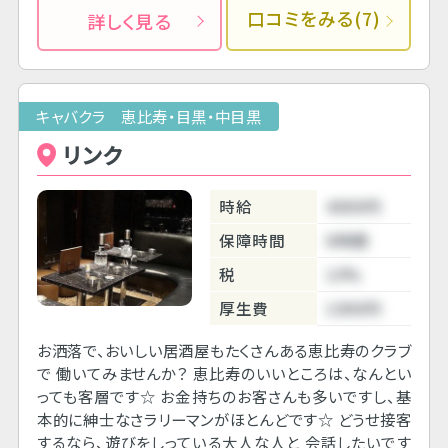
口コミをみる(7)
詳しく見る
キャバクラ 恵比寿・目黒・中目黒
リンク
時給
4000円
保障時間
6時間
税
10%
厚生費
1000円
お洒落で、おいしい居酒屋もたくさんある恵比寿のクラブ
で 働いてみませんか？ 恵比寿のいいところは、なんとい
っても客層です☆ お金持ちのお客さんも多いですし、基
本的に紳士なさラリーマンがほとんどです☆ どうせ接客
するなら、遊びをしっている大人な人と 会話したいです