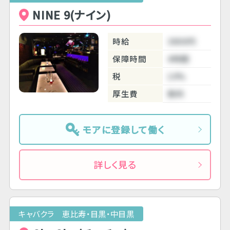
NINE 9(ナイン)
時給
3800円
保障時間
4時間
税
10%
厚生費
無料
モアに登録して働く
詳しく見る
キャバクラ 恵比寿・目黒・中目黒