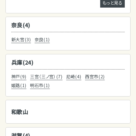
もっと見る
奈良(4)
新大宮(3)
奈良(1)
兵庫(24)
神戸(9)
三宮（三ノ宮）(7)
尼崎(4)
西宮市(2)
姫路(1)
明石市(1)
和歌山
滋賀(4)