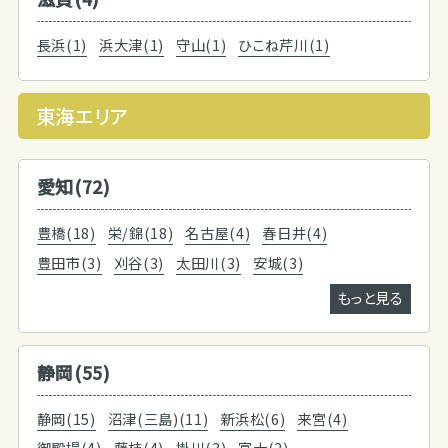
長浜(1)
浜大津(1)
守山(1)
ひこね芹川(1)
東海エリア
愛知(72)
豊橋(18)
栄/錦(18)
名古屋(4)
春日井(4)
豊田市(3)
刈谷(3)
太田川(3)
安城(3)
もっと見る
静岡(55)
静岡(15)
沼津(三島)(11)
新浜松(6)
来宮(4)
御殿場(4)
藤枝(4)
掛川(3)
富士(2)