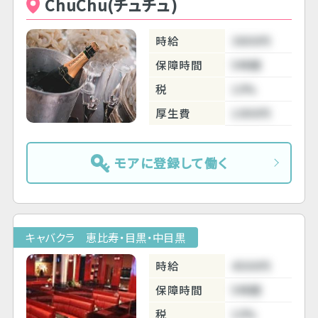
ChuChu(チュチュ)
時給
3800円
保障時間
5時間
税
10%
厚生費
1000円
モアに登録して働く
キャバクラ 恵比寿・目黒・中目黒
時給
4500円
保障時間
5時間
税
10%