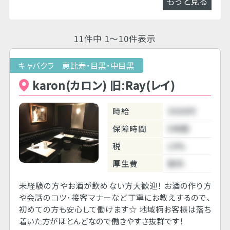
もっと見る
11件中 1～10件表示
キャバクラ 恵比寿・目黒・中目黒
karon(カロン) 旧:Ray(レイ)
時給
3500円
保障時間
5時間
税
10%
厚生費
無料
未経験の方やお酒が飲めない方大歓迎！ お酒の作り方
や会話のコツ･接客マナーなど丁寧にお教えするので､
初めての方も安心して働けます☆ 地域柄お客様は落ち
着いた方がほとんどなので働きやすさ抜群です！