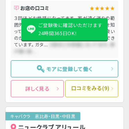
お店の口コミ
★★★★★
３回ほどお世話になってます。 家が遠く送りの範
囲外なので店外で始発待ちすることになるのを知
ご登録後に確認いただけます
ってくださってるからか、もしくはタイミングが良い
24時間365日OK!
のかわかりませんが、 毎回保証以上にお仕事でき
ています。 ガタ....
３回ほどお世話になってます。 家
が遠く送....
モアに登録して働く
口コミをみる(9)
詳しく見る
キャバクラ 恵比寿・目黒・中目黒
ニュークラブ アリュール