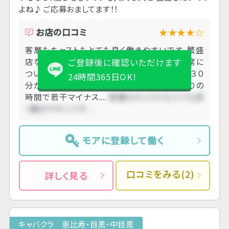
よね♪ ご応募おましてます！！
お店の口コミ
★★★★☆
客層もキャストもとても良く働きやすいです。繁盛
店なのか、祝前日で待機はほぼなく、ずっと席に
ご登録後に確認いただけます
ついていました。 上がり時間から店出るまで３０
24時間365日OK!
分かかりました。引かれる金額が多いのと帰りの
時間で若干マイナス....
客層もキャストもとても良
く働きやすいです....
モアに登録して働く
口コミをみる(2)
詳しく見る
キャバクラ 恵比寿・目黒・中目黒