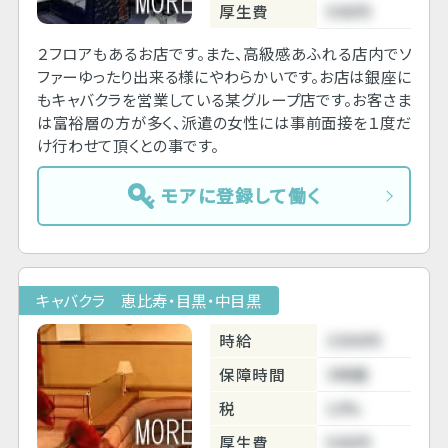
厚生費
500円
２フロアもあるお店です。また、高級感あふれる店内でソ
ファーゆったり出来る様にやわらかいです。お店は銀座に
もキャバクラを営業している某グループ店です。お客さま
は富裕層の方が多く、派遣の女性には事前面接を１度だ
け行わせて頂くとの事です。
モアに登録して働く
キャバクラ 恵比寿・目黒・中目黒
時給
3300円
保障時間
3時間
税
10%
厚生費
500円