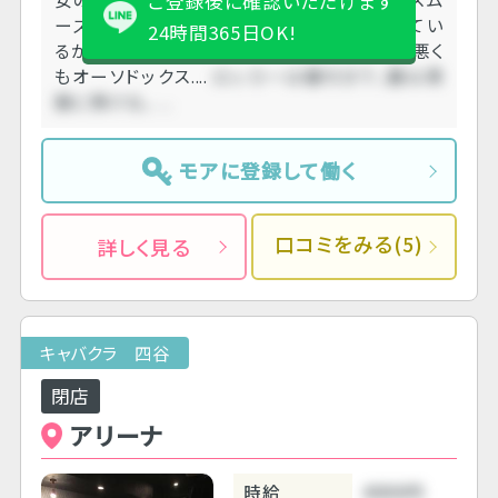
ご登録後に確認いただけます
ーズ。 客層はサラリーマンばかりで落ち着いてい
24時間365日OK!
るが、たまに癖のあるお客さんがいる。 良くも悪く
もオーソドックス....
ロッカーは鍵付きで、鍵は黒
服に預ける。 ....
モアに登録して働く
口コミをみる(5)
詳しく見る
キャバクラ 四谷
閉店
アリーナ
時給
4000円