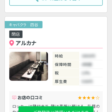
キャバクラ 四谷
閉店
アルカナ
時給
3800円
保障時間
4時間
税
10%
厚生費
500円
お店の口コミ
★★★★☆
ロッカーは鍵付きで、鍵は黒服に預ける。 在籍の
女の子も黒服もとても親切で、精算も送りもスム