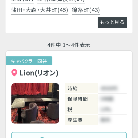
蒲田・大森・大井町(45)
錦糸町(43)
もっと見る
4件中 1～4件表示
キャバクラ 四谷
Lion(リオン)
時給
4500円
保障時間
5時間
税
10%
厚生費
無料