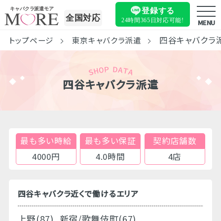
キャバクラ派遣モア
登録する
全国対応
24時間365日
対応可能!
MENU
四谷キャバクラ
トップページ
東京キャバクラ派遣
四谷キャバクラ派遣
最も多い時給
最も多い保証
契約店舗数
4000円
4.0時間
4店
四谷キャバクラ近くで働けるエリア
上野(87)
新宿/歌舞伎町(67)