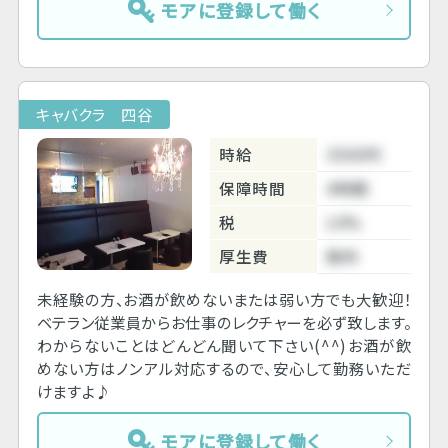
モアに登録して働く
キャバクラ 四谷
時給
3500円
保障時間
4時間
税
10%
厚生費
無料
未経験の方、お酒が飲めないまたは弱い方でも大歓迎！
ベテラン従業員からお仕事のレクチャーを必ず致します。
わからないことはどんどん聞いて下さい(^^)お酒が飲
めない方はノンアル対応するので、安心して勤務いただ
けますよ♪
モアに登録して働く