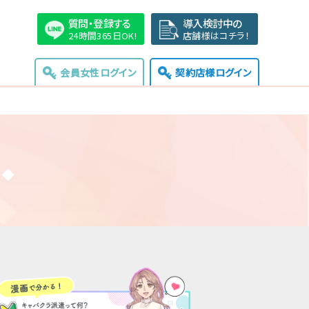
質問・登録する
導入検討中の
24時間365日OK!
店舗様はコチラ！
会員女性ログイン
契約店様ログイン