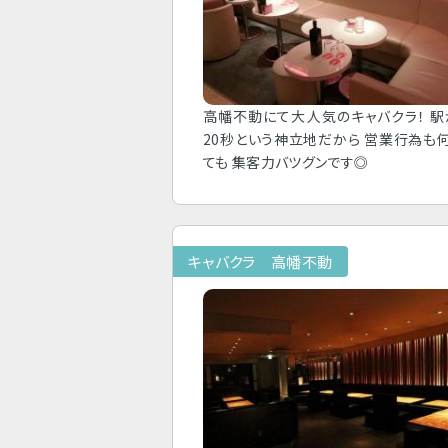
高幡不動にて大人気のキャバクラ！ 
20秒という神立地だから 営業行為も
ても 集客力バツグンです◎
キャバクラ 高幡不動