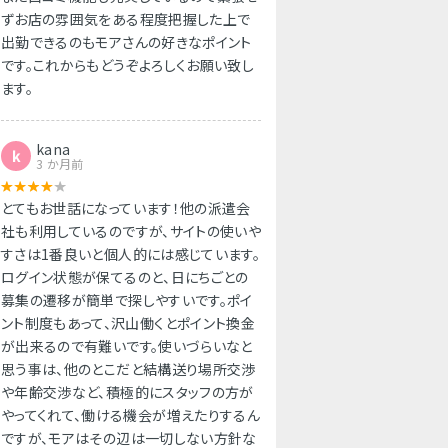
ずお店の雰囲気をある程度把握した上で
出勤できるのもモアさんの好きなポイント
です。これからもどうぞよろしくお願い致し
ます。
kana
k
3 か月前
とてもお世話になっています！他の派遣会
社も利用しているのですが、サイトの使いや
すさは1番良いと個人的には感じています。
ログイン状態が保てるのと、日にちごとの
募集の遷移が簡単で探しやすいです。ポイ
ント制度もあって、沢山働くとポイント換金
が出来るので有難いです。使いづらいなと
思う事は、他のとこだと結構送り場所交渉
や年齢交渉など、積極的にスタッフの方が
やってくれて、働ける機会が増えたりするん
ですが、モアはその辺は一切しない方針な