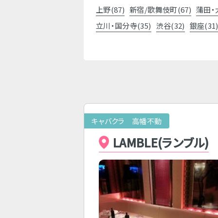
上野(87)
新宿/歌舞伎町(67)
蒲田・
立川・国分寺(35)
渋谷(32)
銀座(31
キャバクラ 高幡不動
LAMBLE(ランブル)