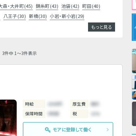
大森・大井町(45)
錦糸町(43)
池袋(42)
町田(40)
)
八王子(30)
新橋(30)
小岩・新小岩(29)
もっと見る
3件中 1～3件表示
時給
3000円
厚生費
無料
保障時間
5時間
税
10%
モアに登録して働く