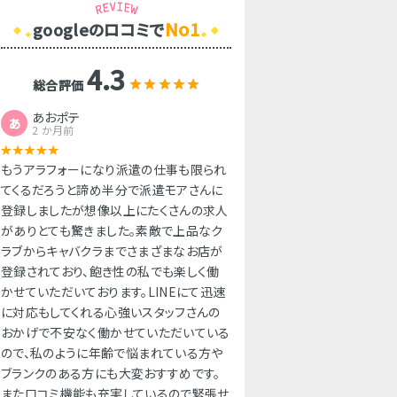
No1
googleのロコミで
4.3
総合評価
あおポテ
あ
2 か月前
もうアラフォーになり派遣の仕事も限られ
てくるだろうと諦め半分で派遣モアさんに
登録しましたが想像以上にたくさんの求人
がありとても驚きました。素敵で上品なク
ラブからキャバクラまでさまざまなお店が
登録されており、飽き性の私でも楽しく働
かせていただいております。LINEにて迅速
に対応もしてくれる心強いスタッフさんの
おかげで不安なく働かせていただいている
ので、私のように年齢で悩まれている方や
ブランクのある方にも大変おすすめです。
また口コミ機能も充実しているので緊張せ