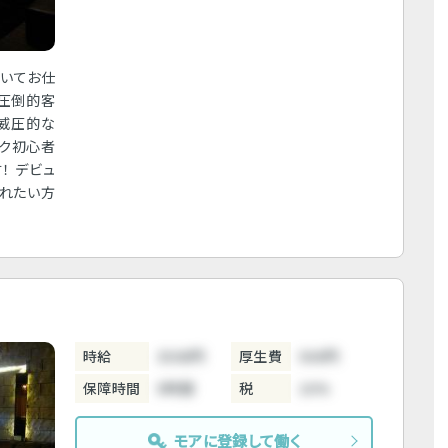
着いてお仕
は圧倒的客
、威圧的な
ーク初心者
！ デビュ
されたい方
時給
3500円
厚生費
500円
保障時間
5時間
税
10%
モアに登録して働く