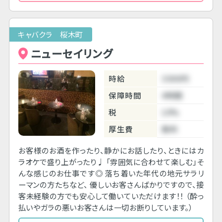
キャバクラ 桜木町
ニューセイリング
時給
3300円
保障時間
4時間
税
10%
厚生費
無料
お客様のお酒を作ったり、静かにお話したり、ときにはカ
ラオケで盛り上がったり♩ 「雰囲気に合わせて楽しむ」そ
んな感じのお仕事です◎ 落ち着いた年代の地元サラリ
ーマンの方たちなど、 優しいお客さんばかりですので、接
客未経験の方でも安心して働いていただけます！！ （酔っ
払いやガラの悪いお客さんは一切お断りしています。）