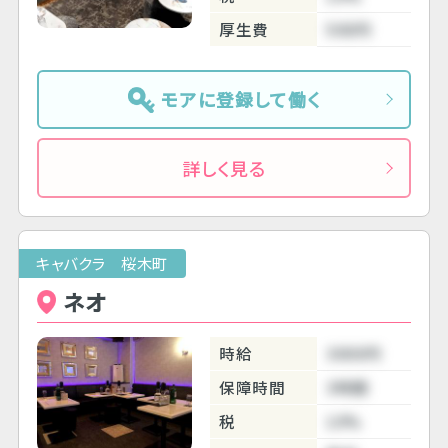
厚生費
500円
モアに登録して働く
詳しく見る
キャバクラ 桜木町
ネオ
時給
3000円
保障時間
3時間
税
10%