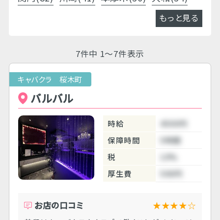
もっと見る
7件中 1～7件表示
キャバクラ 桜木町
バルバル
時給
4500円
保障時間
5時間
税
10%
厚生費
500円
お店の口コミ
★★★★☆