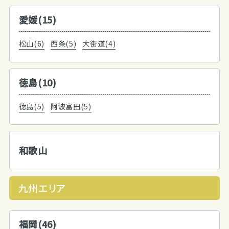
愛媛(15)
松山(6)
西条(5)
大街道(4)
徳島(10)
徳島(5)
阿波富田(5)
和歌山
九州エリア
福岡(46)