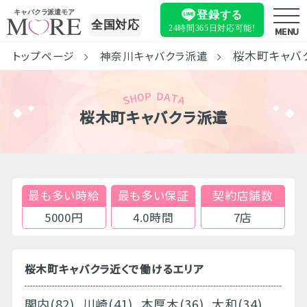
キャバクラ派遣モア
登録する
全国対応
24時間365日
対応可能!
MENU
桜木町キャバ
トップページ
神奈川キャバクラ派遣
桜木町キャバクラ派遣
最も多い時給
最も多い保証
契約店舗数
5000円
4.0時間
7店
桜木町キャバクラ近くで働けるエリア
関内(82)
川崎(41)
本厚木(36)
大和(34)