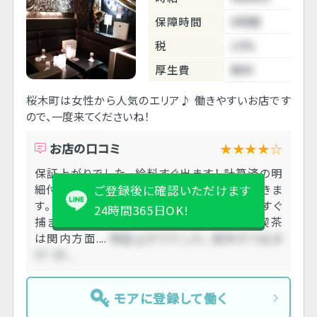
保障時間
6時間
税
10%
厚生費
無料
桜木町は女性から人気のエリア♪ 働きやすいお店です
ので、一度来てくださいね！
お店の口コミ
★★★★☆
保証上がりでした。 給料すぐ出ます！ 計算済の明
細付きなのでもし間違いあればそこで指摘できま
ご登録後に確認いただけます
す。 店の前が大通りなので、 タクシーの際はすぐ
24時間365日OK!
捕まります。 ただ始発待ちする場合は、漫画喫茶
は関内方面....
保証上がりでした。 給料すぐ出ま
す！ 計....
モアに登録して働く