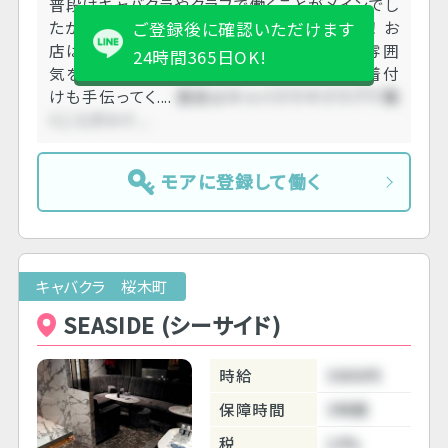
普段はキャバクラやクラブで働くことがメインでし
たが、一風変わっているお店と出会えました！ お
ご登録後に確認いただけます
店はキャバクラなんですが、アットホームな雰囲
24時間365日OK!
気を感じました。 ヘアメイクさんはドレスの着付
けも手伝ってく....
普段はキャバクラやクラブで働
くことがメイ....
モアに登録して働く
キャバクラ 桜木町
SEASIDE (シーサイド)
時給
3000円
保障時間
3時間
税
10%