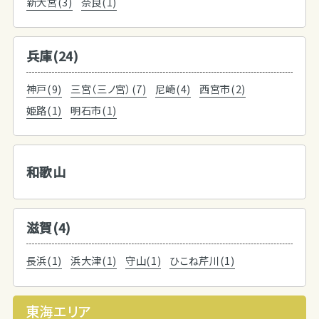
新大宮(3)
奈良(1)
兵庫(24)
神戸(9)
三宮（三ノ宮）(7)
尼崎(4)
西宮市(2)
姫路(1)
明石市(1)
和歌山
滋賀(4)
長浜(1)
浜大津(1)
守山(1)
ひこね芹川(1)
東海エリア