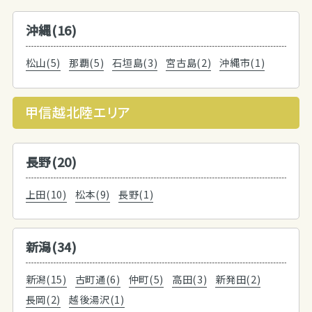
沖縄(16)
松山(5)
那覇(5)
石垣島(3)
宮古島(2)
沖縄市(1)
甲信越北陸エリア
長野(20)
上田(10)
松本(9)
長野(1)
新潟(34)
新潟(15)
古町通(6)
仲町(5)
高田(3)
新発田(2)
長岡(2)
越後湯沢(1)