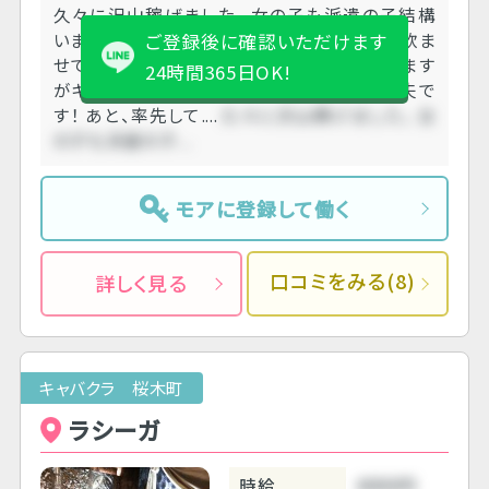
久々に沢山稼げました。 女の子も派遣の子結構
います！社長のお客さんばかりですが、いつも飲ま
ご登録後に確認いただけます
せてくださいます！ 社長は嫌味なことも言います
24時間365日OK!
がキャラクターなのだと割り切れれば 大丈夫で
す！ あと、率先して....
久々に沢山稼げました。 女
の子も派遣の子....
モアに登録して働く
口コミをみる(8)
詳しく見る
キャバクラ 桜木町
ラシーガ
時給
4000円