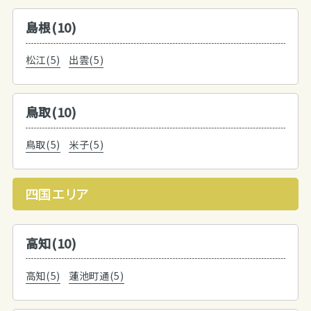
島根(10)
松江(5)
出雲(5)
鳥取(10)
鳥取(5)
米子(5)
四国エリア
高知(10)
高知(5)
蓮池町通(5)