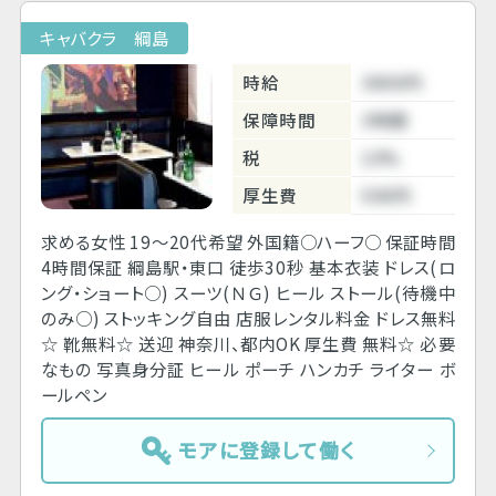
キャバクラ 綱島
時給
3800円
保障時間
3時間
税
10%
厚生費
500円
求める女性 19～20代希望 外国籍○ハーフ○ 保証時間
4時間保証 綱島駅・東口 徒歩30秒 基本衣装 ドレス(ロ
ング・ショート○) スーツ(ＮＧ) ヒール ストール(待機中
のみ○) ストッキング自由 店服レンタル料金 ドレス無料
☆ 靴無料☆ 送迎 神奈川、都内OK 厚生費 無料☆ 必要
なもの 写真身分証 ヒール ポーチ ハンカチ ライター ボ
ールペン
モアに登録して働く