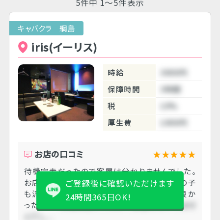
5件中 1～5件表示
キャバクラ 綱島
iris(イーリス)
時給
3000円
保障時間
3時間
税
10%
厚生費
1000円
お店の口コミ
★★★★★
待機完走だったので客層は分かりませんでした。
お店の人も丁寧に教えて下さり優しくて、女の子
ご登録後に確認いただけます
も派遣に特に干渉してこないので居心地が良か
24時間365日OK!
ったです。
待機完走だったので客層は分かりませ
んでし....