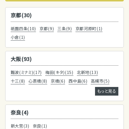
京都(30)
祇園四条(10)
京都(9)
三条(9)
京都河原町(1)
小倉(1)
大阪(93)
難波(ミナミ)(17)
梅田(キタ)(15)
北新地(13)
十三(8)
心斎橋(8)
京橋(6)
西中島(6)
高槻市(5)
もっと見る
奈良(4)
新大宮(3)
奈良(1)