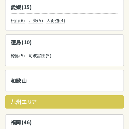
愛媛(15)
松山(6)
西条(5)
大街道(4)
徳島(10)
徳島(5)
阿波富田(5)
和歌山
九州エリア
福岡(46)