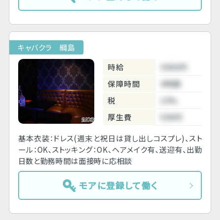
キャバクラ 綱島
時給
3000円
保障時間
4時間
税
10%
厚生費
500円
基本衣装：ドレス(週末と祝日は貸し出しコスプレ)、スト
ール：OK、ストッキング：OK、ヘアメイク有、送迎有、出勤
日数と勤務時間は面接時に応相談
モアに登録して働く