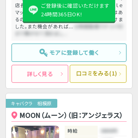
店長さんも女の子も優しい方でした。Ｇｏｏｇｌｅ
ご登録後に確認いただけます
マップに載ってる場所と少し離れた所にお店はあ
24時間365日OK!
るので、店舗に電話したら迎えに来ていただけま
した。また機会があれば....
６時間勤務でドリバ付
きで稼がせて頂きまし....
モアに登録して働く
口コミをみる(1)
詳しく見る
キャバクラ 相模原
MOON（ムーン）（旧：アンジェラス）
時給
3800円