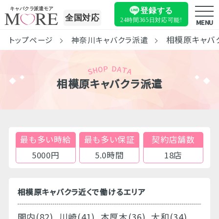
キャバクラ派遣モア
登録する
全国対応
24時間365日
対応可能!
MENU
相模原キャバ
トップページ
神奈川キャバクラ派遣
相模原キャバクラ派遣
最も多い時給
最も多い保証
契約店舗数
5000円
5.0時間
18店
相模原キャバクラ近くで働けるエリア
関内(82)
川崎(41)
本厚木(36)
大和(34)