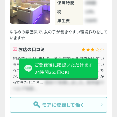
保障時間
6時間
税
10%
厚生費
500円
ゆるめの雰囲気で、女の子が働きやすい環境作りをして
います☆
お店の口コミ
★★★☆☆
初めて利用しました。 系列店でヘルプを回してい
るらしく、相模大野の店舗から町田へ。 週末とい
ご登録後に確認いただけます
うこともあり、お客様は結構来られていました。 た
24時間365日OK!
だ、ヘアメをする前にお客様に付けたり、盛り上が
ってきたところ....
初めて利用しました。 系列店で
ヘルプを回....
モアに登録して働く