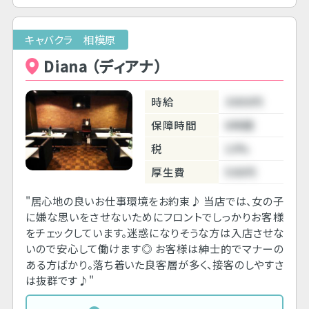
キャバクラ 相模原
Diana （ディアナ）
時給
3000円
保障時間
6時間
税
10%
厚生費
500円
"居心地の良いお仕事環境をお約束♪ 当店では、女の子
に嫌な思いをさせないためにフロントでしっかりお客様
をチェックしています。迷惑になりそうな方は入店させな
いので安心して働けます◎ お客様は紳士的でマナーの
ある方ばかり。落ち着いた良客層が多く、接客のしやすさ
は抜群です♪"