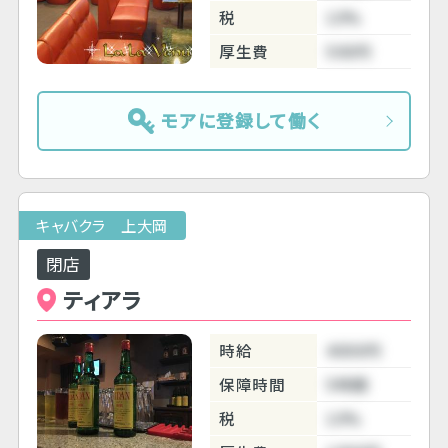
税
10%
厚生費
500円
モアに登録して働く
キャバクラ 上大岡
閉店
ティアラ
時給
4000円
保障時間
5時間
税
10%