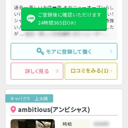
過去一楽しいお店❤️笑 まだニューオープンらし
いけど、 お客さんめっちゃ飲ませてくれる人多い！
ご登録後に確認いただけます
シャンパン、ショット、、、普通のドリンクも！お酒強
24時間365日OK!
い人はとくにおすすめです ヘアメは、無しでした
が ....
過去一楽しいお店❤️笑 まだニューオー....
モアに登録して働く
口コミをみる(1)
詳しく見る
キャバクラ 上大岡
ambitious(アンビシャス)
時給
3500円