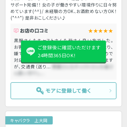
サポート完備！！ 女の子が働きやすい環境作りに日々努
めています(^^)/ 未経験の方OK、お酒飲めない方OK！
(*^^*) 是非おこしください♪
お店の口コミ
★★★★★
黒服さんもキャストさんも皆さん良い方でした。
お客さんはたまたまボディタッチ多い人に当たり、
ご登録後に確認いただけます
嫌でしたがそこも黒服さんは気遣ってくれたので
24時間365日OK!
対応は良かったです。 厚生費１０００円とあります
が、交通費（送り....
黒服さんもキャストさんも皆さ
ん良い方でし....
モアに登録して働く
キャバクラ 上大岡