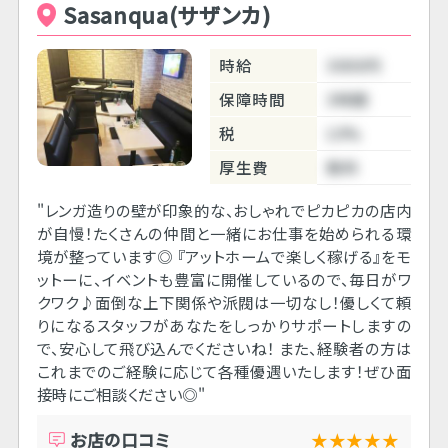
Sasanqua(サザンカ)
時給
3000円
保障時間
3時間
税
10%
厚生費
無料
"レンガ造りの壁が印象的な、おしゃれでピカピカの店内
が自慢！たくさんの仲間と一緒にお仕事を始められる環
境が整っています◎ 『アットホームで楽しく稼げる』をモ
ットーに、イベントも豊富に開催しているので、毎日がワ
クワク♪面倒な上下関係や派閥は一切なし！優しくて頼
りになるスタッフがあなたをしっかりサポートしますの
で、安心して飛び込んでくださいね！ また、経験者の方は
これまでのご経験に応じて各種優遇いたします！ぜひ面
接時にご相談ください◎"
お店の口コミ
★★★★★