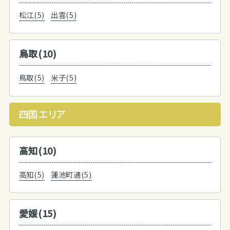
松江(5)
出雲(5)
鳥取(10)
鳥取(5)
米子(5)
四国エリア
高知(10)
高知(5)
蓮池町通(5)
愛媛(15)