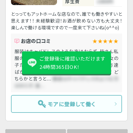
厚生費
1000円
とっってもアットホームな店なので、誰でも働きやすいと
思えます！！ 未経験歓迎！お酒が飲めない方も大丈夫！
楽しんで働ける環境ですので一度来て下さいね(o^^o)
お店の口コミ
★★★★★
服装はキャバドレスのような方はおらず、皆さん私
服のワンピースという感じでした。 キャストの女の
ご登録後に確認いただけます
子たちもギスギスした感じはなく皆さんいい方達
24時間365日OK!
ばかりでしたのでとても働きやすかったです！ ど
ちらかと言うと....
服装はキャバドレスのような方
はおらず、皆....
モアに登録して働く