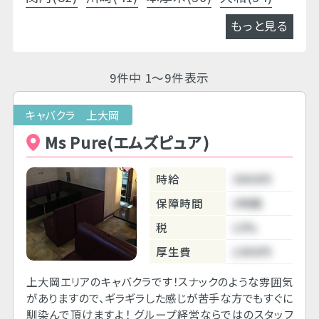
もっと見る
9件中 1～9件表示
キャバクラ 上大岡
Ms Pure(エムズピュア)
時給
3800円
保障時間
3時間
税
10%
厚生費
1000円
上大岡エリアのキャバクラです！スナックのような雰囲気
がありますので、ギラギラした感じが苦手な方でもすぐに
馴染んで頂けますよ！ グループ経営ならではのスタッフ