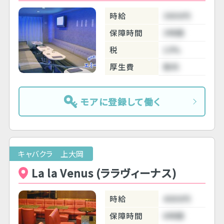
時給
3800円
保障時間
3時間
税
10%
厚生費
無料
モアに登録して働く
キャバクラ 上大岡
La la Venus (ララヴィーナス)
時給
4000円
保障時間
6時間