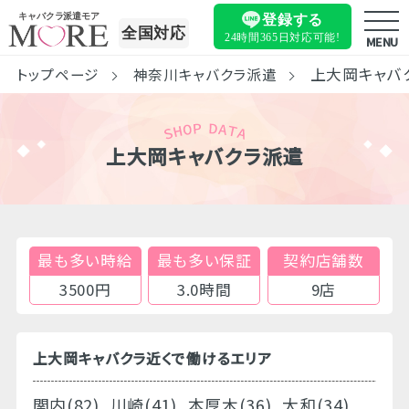
キャバクラ派遣モア
登録する
全国対応
24時間365日
対応可能!
MENU
上大岡キャバ
トップページ
神奈川キャバクラ派遣
上大岡キャバクラ派遣
最も多い時給
最も多い保証
契約店舗数
3500円
3.0時間
9店
上大岡キャバクラ近くで働けるエリア
関内(82)
川崎(41)
本厚木(36)
大和(34)