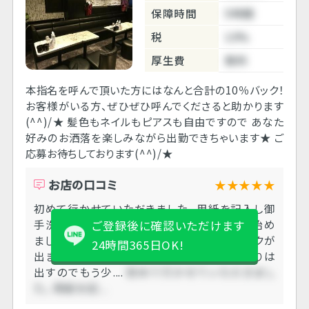
保障時間
5時間
税
10%
厚生費
無料
本指名を呼んで頂いた方にはなんと合計の10％バック！
お客様がいる方、ぜひぜひ呼んでくださると助かります
(^^)/★ 髪色もネイルもピアスも自由ですので あなた
好みのお洒落を楽しみながら出勤できちゃいます★ ご
応募お待ちしております(^^)/★
お店の口コミ
★★★★★
初めて行かせていただきました。 用紙を記入し御
手洗で着替え。 その日は少し遅めから混み始め
ご登録後に確認いただけます
ましたが、客層も良く、 ほとんどの席でドリンクが
24時間365日OK!
出ました。 終電上がりにしていましたが、 送りは
出すのでもう少....
初めて行かせていただきまし
た。 用紙を記....