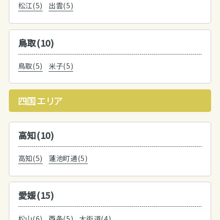
松江(5)
出雲(5)
鳥取(10)
鳥取(5)
米子(5)
四国エリア
高知(10)
高知(5)
蓮池町通(5)
愛媛(15)
松山(6)
西条(5)
大街道(4)