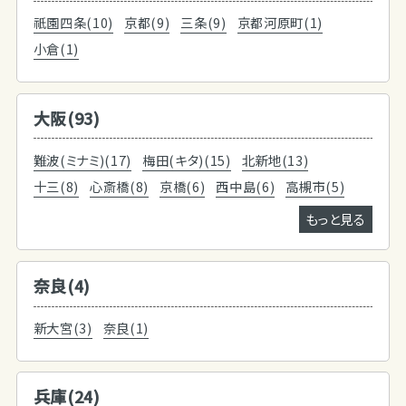
祇園四条(10)
京都(9)
三条(9)
京都河原町(1)
小倉(1)
大阪(93)
難波(ミナミ)(17)
梅田(キタ)(15)
北新地(13)
十三(8)
心斎橋(8)
京橋(6)
西中島(6)
高槻市(5)
もっと見る
奈良(4)
新大宮(3)
奈良(1)
兵庫(24)