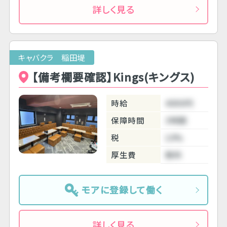
詳しく見る
キャバクラ 稲田堤
【備考欄要確認】Kings(キングス)
時給
4000円
保障時間
3時間
税
10%
厚生費
無料
モアに登録して働く
詳しく見る