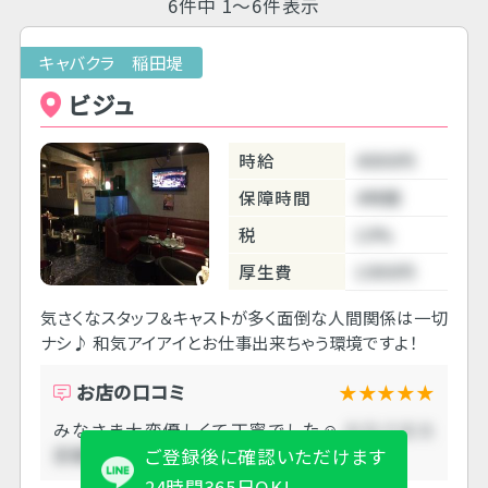
6件中 1～6件表示
キャバクラ 稲田堤
ビジュ
時給
4000円
保障時間
4時間
税
10%
厚生費
1000円
気さくなスタッフ＆キャストが多く面倒な人間関係は一切
ナシ♪ 和気アイアイとお仕事出来ちゃう環境ですよ！
お店の口コミ
★★★★★
みなさま大変優しくて丁寧でした☺️
みなさま大
変優しくて丁寧でした☺️
ご登録後に確認いただけます
24時間365日OK!