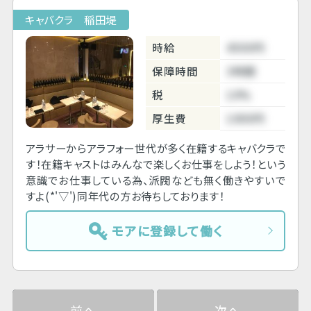
キャバクラ 稲田堤
時給
4500円
保障時間
3時間
税
10%
厚生費
1000円
アラサーからアラフォー世代が多く在籍するキャバクラで
す！在籍キャストはみんなで楽しくお仕事をしよう！という
意識でお仕事している為、派閥なども無く働きやすいで
すよ(*'▽')同年代の方お待ちしております！
モアに登録して働く
前へ
次へ