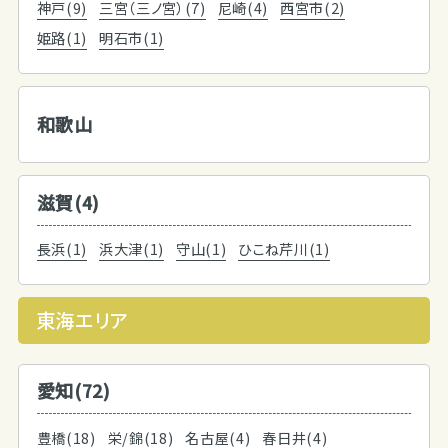
神戸(9)
三宮（三ノ宮）(7)
尼崎(4)
西宮市(2)
姫路(1)
明石市(1)
和歌山
滋賀(4)
長浜(1)
浜大津(1)
守山(1)
ひこね芹川(1)
東海エリア
愛知(72)
豊橋(18)
栄/錦(18)
名古屋(4)
春日井(4)