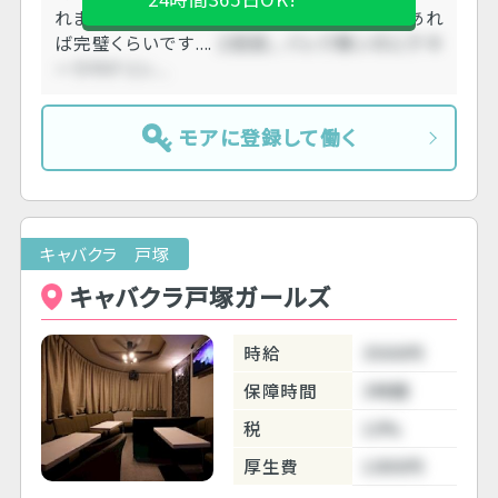
れました。別に悪い人ではないです。バックがあれ
ば完璧くらいです....
２回目。 バック無いのにテキ
ーラやドリン....
モアに登録して働く
キャバクラ 戸塚
キャバクラ戸塚ガールズ
時給
3500円
保障時間
3時間
税
10%
厚生費
1000円