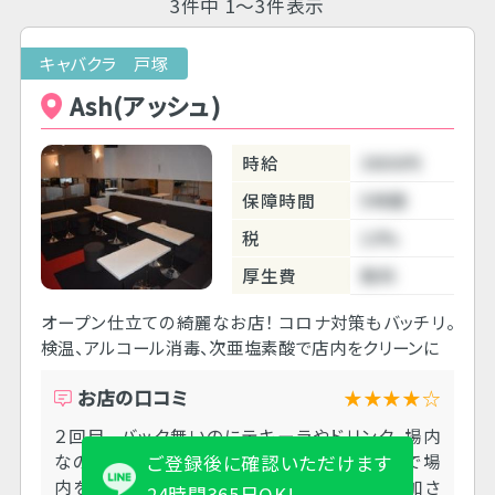
3件中 1～3件表示
キャバクラ 戸塚
Ash(アッシュ)
時給
3800円
保障時間
5時間
税
10%
厚生費
無料
オープン仕立ての綺麗なお店！ コロナ対策もバッチリ。
検温、アルコール消毒、次亜塩素酸で店内をクリーンに
お店の口コミ
★★★★☆
２回目。 バック無いのにテキーラやドリンク、場内
なのはきついなと思いました。ほぼ全ての卓で場
ご登録後に確認いただけます
内を取ってしまい、在籍勧誘有り。ＬＩＮＥ追加さ
24時間365日OK!