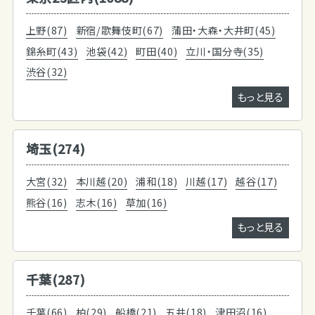
上野(87)
新宿/歌舞伎町(67)
蒲田・大森・大井町(45)
錦糸町(43)
池袋(42)
町田(40)
立川・国分寺(35)
渋谷(32)
もっと見る
埼玉(274)
大宮(32)
本川越(20)
浦和(18)
川越(17)
越谷(17)
熊谷(16)
志木(16)
草加(16)
もっと見る
千葉(287)
千葉(66)
柏(29)
船橋(21)
五井(18)
津田沼(16)