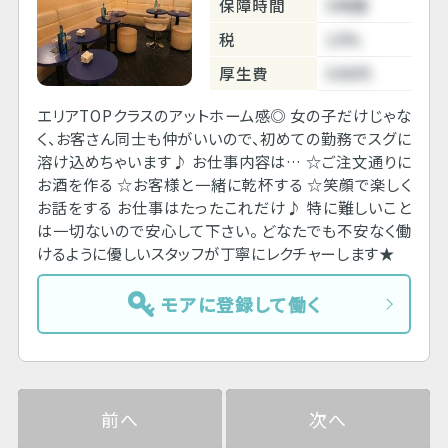
保障時間
5時間
税
10%
厚生費
500円
エリアTOPクラスのアットホーム感◎ 女の子だけじゃな
く、お客さん同士も仲がいいので、初めての勤務でスグに
溶け込めちゃいます♪ お仕事内容は… ☆ご注文通りに
お酒を作る ☆お客様と一緒に乾杯する ☆笑顔で楽しく
お話をする お仕事はたったこれだけ♪ 特に難しいこと
は一切ないので安心して下さい。 どなたでも不安なく働
けるように優しいスタッフが丁寧にレクチャーします★
モアに登録して働く
前へ
次へ