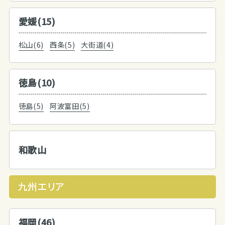
愛媛(15)
松山(6)
西条(5)
大街道(4)
徳島(10)
徳島(5)
阿波富田(5)
和歌山
九州エリア
福岡(46)